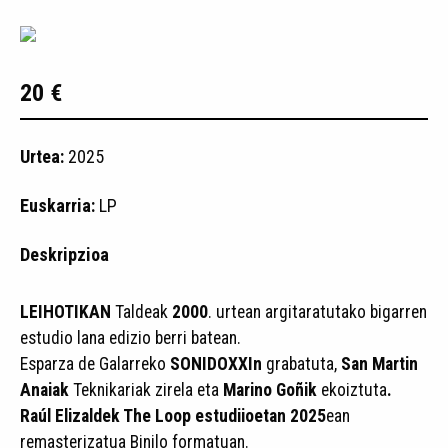
20 €
Urtea:
2025
Euskarria:
LP
Deskripzioa
LEIHOTIKAN
Taldeak
2000
. urtean argitaratutako bigarren
estudio lana edizio berri batean.
Esparza de Galarreko
SONIDOXXIn
grabatuta,
San Martin
Anaiak
Teknikariak zirela eta
Marino Goñik
ekoiztuta
.
Raúl Elizaldek The Loop estudiioetan 2025
ean
remasterizatua Binilo formatuan.