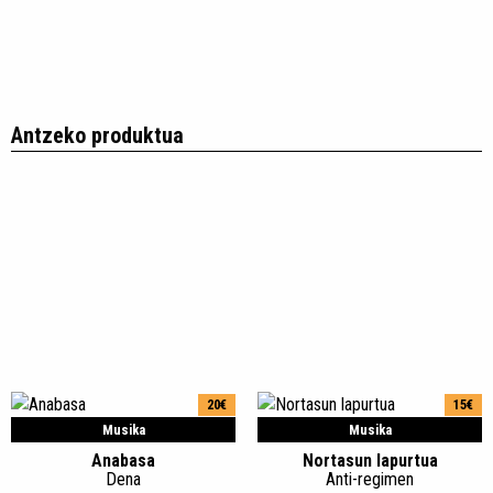
Antzeko produktua
20€
15€
Musika
Musika
Anabasa
Nortasun lapurtua
Dena
Anti-regimen