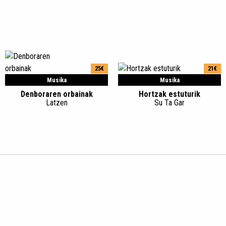
25€
21€
Musika
Musika
Denboraren orbainak
Hortzak estuturik
Latzen
Su Ta Gar