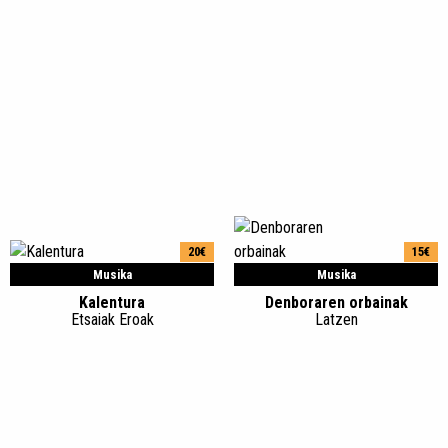
20€
15€
Musika
Musika
Kalentura
Denboraren orbainak
Etsaiak Eroak
Latzen