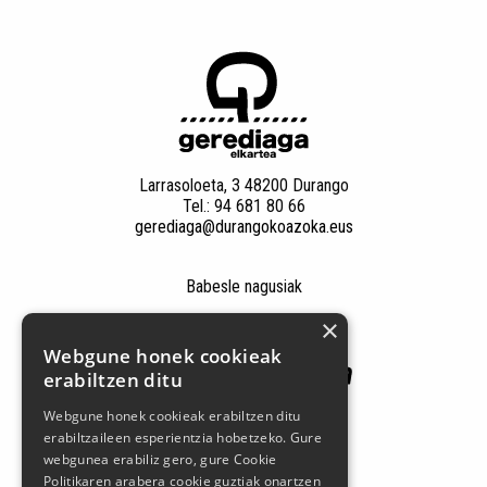
Larrasoloeta, 3 48200 Durango
Tel.: 94 681 80 66
gerediaga@durangokoazoka.eus
Babesle nagusiak
×
Webgune honek cookieak
erabiltzen ditu
Webgune honek cookieak erabiltzen ditu
erabiltzaileen esperientzia hobetzeko. Gure
webgunea erabiliz gero, gure Cookie
Politikaren arabera cookie guztiak onartzen