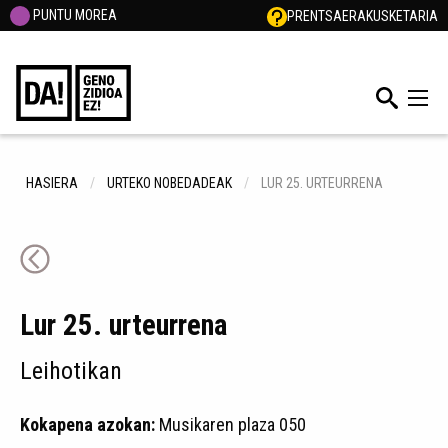
PUNTU MOREA
PRENTSA
ERAKUSKETARIA
HASIERA
URTEKO NOBEDADEAK
LUR 25. URTEURRENA
Lur 25. urteurrena
Leihotikan
Kokapena azokan:
Musikaren plaza 050