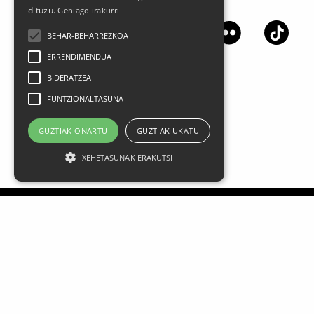
Jarrai gaitzazu sare sozialetan
dituzu.
Gehiago irakurri
BEHAR-BEHARREZKOA
ERRENDIMENDUA
BIDERATZEA
FUNTZIONALTASUNA
GUZTIAK ONARTU
GUZTIAK UKATU
XEHETASUNAK ERAKUTSI
Lege oharra
Datu Pertsonalak
Pribatasun politika
Kontratazio Baldintza Orokorrak
Cookien Erabilera