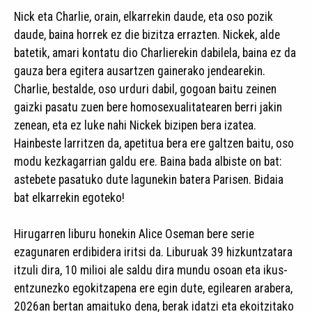
Nick eta Charlie, orain, elkarrekin daude, eta oso pozik
daude, baina horrek ez die bizitza errazten. Nickek, alde
batetik, amari kontatu dio Charlierekin dabilela, baina ez da
gauza bera egitera ausartzen gainerako jendearekin.
Charlie, bestalde, oso urduri dabil, gogoan baitu zeinen
gaizki pasatu zuen bere homosexualitatearen berri jakin
zenean, eta ez luke nahi Nickek bizipen bera izatea.
Hainbeste larritzen da, apetitua bera ere galtzen baitu, oso
modu kezkagarrian galdu ere. Baina bada albiste on bat:
astebete pasatuko dute lagunekin batera Parisen. Bidaia
bat elkarrekin egoteko!
Hirugarren liburu honekin Alice Oseman bere serie
ezagunaren erdibidera iritsi da. Liburuak 39 hizkuntzatara
itzuli dira, 10 milioi ale saldu dira mundu osoan eta ikus-
entzunezko egokitzapena ere egin dute, egilearen arabera,
2026an bertan amaituko dena, berak idatzi eta ekoitzitako