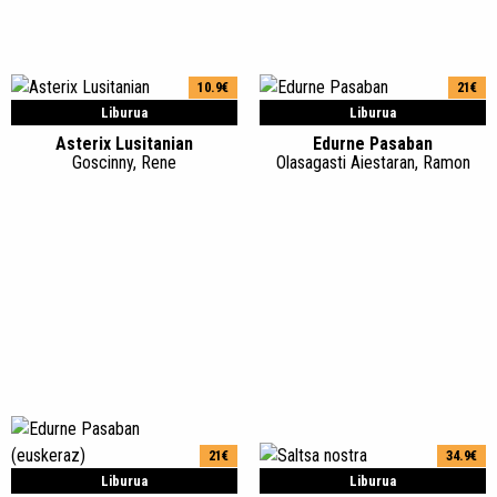
10.9€
21€
Liburua
Liburua
Asterix Lusitanian
Edurne Pasaban
Goscinny, Rene
Olasagasti Aiestaran, Ramon
21€
34.9€
Liburua
Liburua