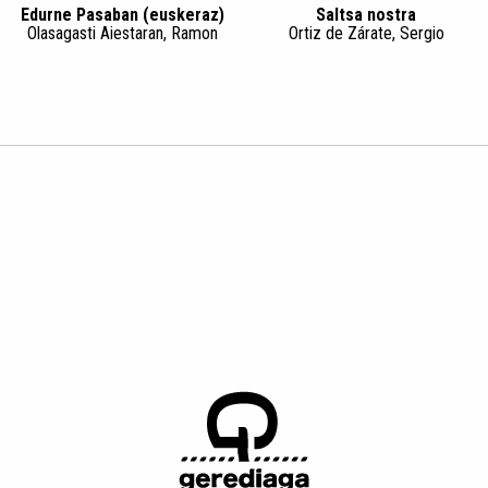
Edurne Pasaban (euskeraz)
Saltsa nostra
Olasagasti Aiestaran, Ramon
Ortiz de Zárate, Sergio