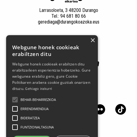
Larrasoloeta, 3 48200 Durango
Tel.: 94 681 80 66
gerediaga@durangokoazoka.eus
×
Babesle nagusiak
Webgune honek cookieak
erabiltzen ditu
Webgune honek cookieak erabiltzen ditu
erabiltzaileen esperientzia hobetzeko. Gure
webgunea erabiliz gero, gure Cookie
Politikaren arabera cookie guztiak onartzen
dituzu.
Gehiago irakurri
Jarrai gaitzazu sare sozialetan
BEHAR-BEHARREZKOA
ERRENDIMENDUA
BIDERATZEA
FUNTZIONALTASUNA