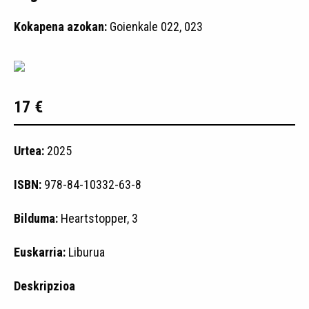
Kokapena azokan:
Goienkale 022, 023
17 €
Urtea:
2025
ISBN:
978-84-10332-63-8
Bilduma:
Heartstopper, 3
Euskarria:
Liburua
Deskripzioa