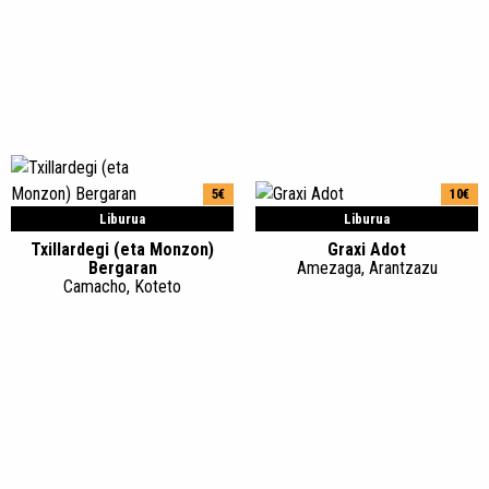
5€
10€
Liburua
Liburua
Txillardegi (eta Monzon)
Graxi Adot
Bergaran
Amezaga, Arantzazu
Camacho, Koteto