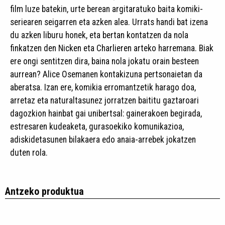
film luze batekin, urte berean argitaratuko baita komiki-
seriearen seigarren eta azken alea. Urrats handi bat izena
du azken liburu honek, eta bertan kontatzen da nola
finkatzen den Nicken eta Charlieren arteko harremana. Biak
ere ongi sentitzen dira, baina nola jokatu orain besteen
aurrean? Alice Osemanen kontakizuna pertsonaietan da
aberatsa. Izan ere, komikia erromantzetik harago doa,
arretaz eta naturaltasunez jorratzen baititu gaztaroari
dagozkion hainbat gai unibertsal: gainerakoen begirada,
estresaren kudeaketa, gurasoekiko komunikazioa,
adiskidetasunen bilakaera edo anaia-arrebek jokatzen
duten rola.
Antzeko produktua