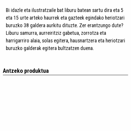
Bi idazle eta ilustratzaile bat liburu batean sartu dira eta 5
eta 15 urte arteko haurrek eta gazteek egindako heriotzari
buruzko 38 galdera aurkitu dituzte. Zer erantzungo dute?
Liburu samurra, aurreiritziz gabetua, zorrotza eta
harrigarriro alaia, solas egitera, hausnartzera eta heriotzari
buruzko galderak egitera bultzatzen duena.
Antzeko produktua