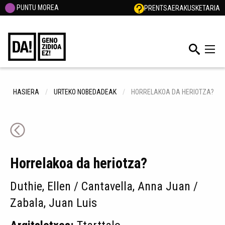
PUNTU MOREA
PRENTSA
ERAKUSKETARIA
HASIERA
URTEKO NOBEDADEAK
HORRELAKOA DA HERIOTZA?
Horrelakoa da heriotza?
Duthie, Ellen / Cantavella, Anna Juan /
Zabala, Juan Luis