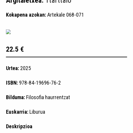
Argitaletxea:
Ttarttalo
Kokapena azokan:
Artekale 068-071
22.5 €
Urtea:
2025
ISBN:
978-84-19696-76-2
Bilduma:
Filosofia haurrentzat
Euskarria:
Liburua
Deskripzioa