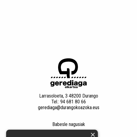
Larrasoloeta, 3 48200 Durango
Tel.: 94 681 80 66
gerediaga@durangokoazoka.eus
Babesle nagusiak
×