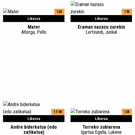
12€
17€
Liburua
Liburua
Mater
Eraman nazazu zurekin
Añorga, Pello
Lertxundi, Junkal
17.6€
12€
Liburua
Liburua
Andre biderkatua (edo
Torreko zubiarena
zatikatua)
Igartua Egaña, Lukene