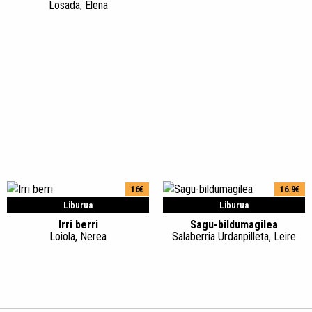
Losada, Elena
16€
16.9€
Liburua
Liburua
Irri berri
Sagu-bildumagilea
Loiola, Nerea
Salaberria Urdanpilleta, Leire