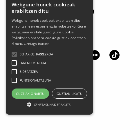
Webgune honek cookieak
erabiltzen ditu
Webgune honek cookieak erabiltzen ditu
erabiltzaileen esperientzia hobetzeko. Gure
webgunea erabiliz gero, gure Cookie
Politikaren arabera cookie guztiak onartzen
Jarrai gaitzazu sare sozialetan
dituzu.
Gehiago irakurri
BEHAR-BEHARREZKOA
ERRENDIMENDUA
BIDERATZEA
FUNTZIONALTASUNA
GUZTIAK ONARTU
GUZTIAK UKATU
XEHETASUNAK ERAKUTSI