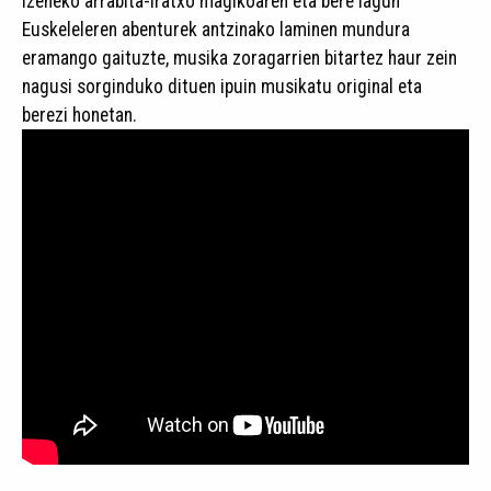
izeneko arrabita-iratxo magikoaren eta bere lagun
Euskeleleren abenturek antzinako laminen mundura
eramango gaituzte, musika zoragarrien bitartez haur zein
nagusi sorginduko dituen ipuin musikatu original eta
berezi honetan.