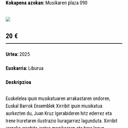
Kokapena azokan:
Musikaren plaza 090
20 €
Urtea:
2025
Euskarria:
Liburua
Deskripzioa
Euskelelea ipuin musikatuaren arrakastaren ondoren,
Euskal Barrok Ensemblek Xirribit ipuin musikatua
aurkezten du, Juan Kruz Igerabideren hitz ederrez eta
Irene Iruretaren ilustrazio liuragarriez lagunduta. Xirribit