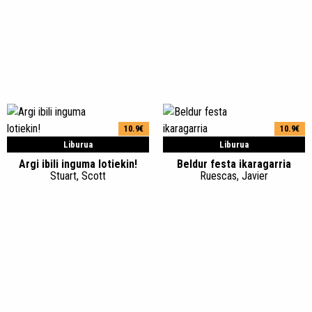
10.9€
10.9€
Liburua
Liburua
Argi ibili inguma lotiekin!
Beldur festa ikaragarria
Stuart, Scott
Ruescas, Javier