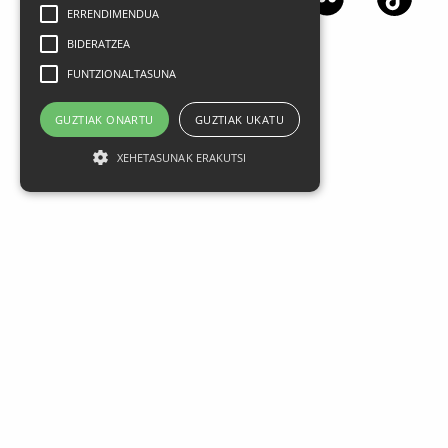
ERRENDIMENDUA
BIDERATZEA
FUNTZIONALTASUNA
GUZTIAK ONARTU
GUZTIAK UKATU
XEHETASUNAK ERAKUTSI
Lege oharra
Datu Pertsonalak
Pribatasun politika
Kontratazio Baldintza Orokorrak
Cookien Erabilera
MEG