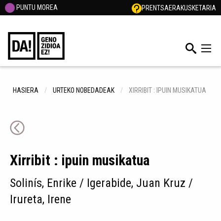
PUNTU MOREA
PRENTSA
ERAKUSKETARIA
HASIERA
URTEKO NOBEDADEAK
XIRRIBIT : IPUIN MUSIKATUA
Xirribit : ipuin musikatua
Solinís, Enrike / Igerabide, Juan Kruz /
Irureta, Irene