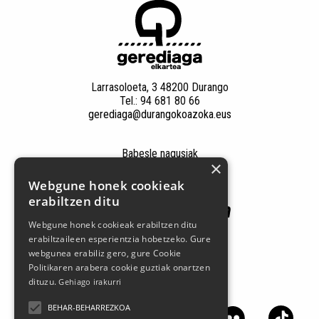
Larrasoloeta, 3 48200 Durango
Tel.: 94 681 80 66
gerediaga@durangokoazoka.eus
Babesle nagusiak
×
Webgune honek cookieak
erabiltzen ditu
Webgune honek cookieak erabiltzen ditu
erabiltzaileen esperientzia hobetzeko. Gure
webgunea erabiliz gero, gure Cookie
Politikaren arabera cookie guztiak onartzen
dituzu.
Gehiago irakurri
Jarrai gaitzazu sare sozialetan
BEHAR-BEHARREZKOA