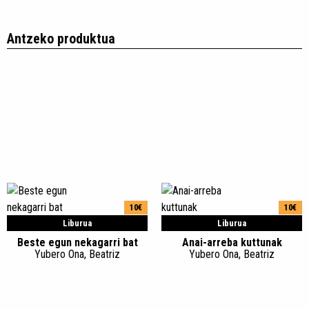
Antzeko produktua
10€
10€
Liburua
Liburua
Beste egun nekagarri bat
Anai-arreba kuttunak
Yubero Ona, Beatriz
Yubero Ona, Beatriz