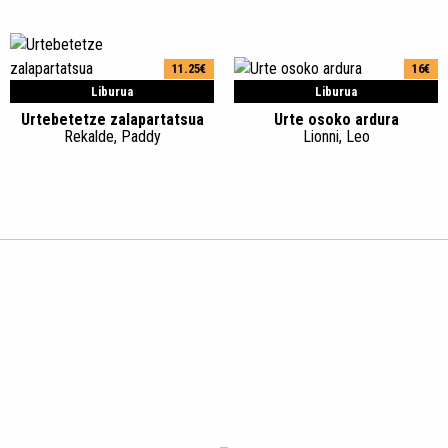
11.25€
16€
Liburua
Liburua
Urtebetetze zalapartatsua
Urte osoko ardura
Rekalde, Paddy
Lionni, Leo