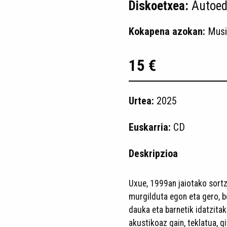
Diskoetxea:
Autoed
Kokapena azokan:
Musi
15 €
Urtea:
2025
Euskarria:
CD
Deskripzioa
Uxue, 1999an jaiotako sort
murgilduta egon eta gero, b
dauka eta barnetik idatzita
akustikoaz gain, teklatua, gi