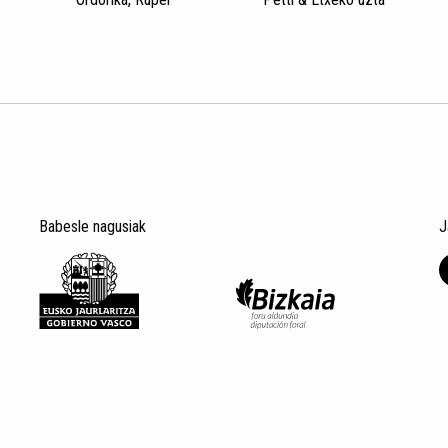
Babesle nagusiak
J