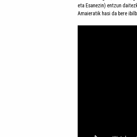
eta Esanezin) entzun daitez
Amaieratik hasi da bere ibilb