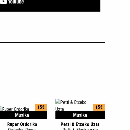
15€
15€
Musika
Musika
Ruper Ordorika
Petti & Etxeko Uzta
Ordorika, Ruper
Petti & Etxeko uzta