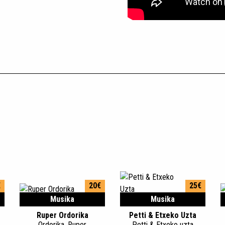
€
20€
25€
Musika
Musika
Ruper Ordorika
Petti & Etxeko Uzta
Ordorika, Ruper
Petti & Etxeko uzta