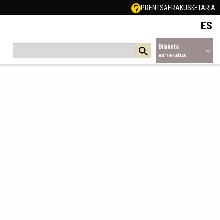
PRENTSA
ERAKUSKETARIA
ES
Bilaketa
aurreratua