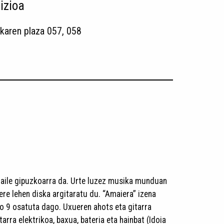
izioa
karen plaza 057, 058
zaile gipuzkoarra da. Urte luzez musika munduan
ere lehen diska argitaratu du. “Amaiera” izena
ko 9 osatuta dago. Uxueren ahots eta gitarra
tarra elektrikoa, baxua, bateria eta hainbat (Idoia