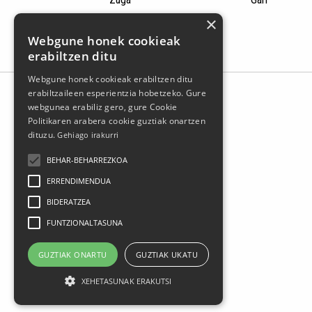
×
Webgune honek cookieak
erabiltzen ditu
Webgune honek cookieak erabiltzen ditu
erabiltzaileen esperientzia hobetzeko. Gure
webgunea erabiliz gero, gure Cookie
Politikaren arabera cookie guztiak onartzen
dituzu.
Gehiago irakurri
BEHAR-BEHARREZKOA
ERRENDIMENDUA
BIDERATZEA
FUNTZIONALTASUNA
Larrasoloeta, 3 48200 Durango
Tel.: 94 681 80 66
GUZTIAK ONARTU
GUZTIAK UKATU
gerediaga@durangokoazoka.eus
XEHETASUNAK ERAKUTSI