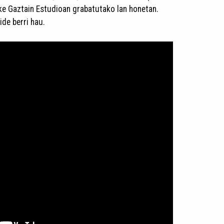
ke Gaztain Estudioan grabatutako lan honetan.
ide berri hau.