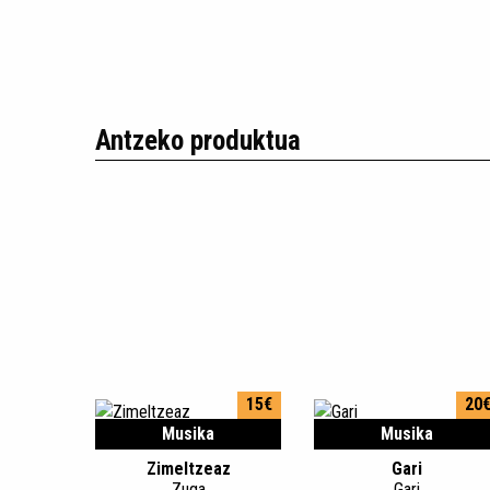
Antzeko produktua
15€
20
Musika
Musika
Zimeltzeaz
Gari
Zuga
Gari