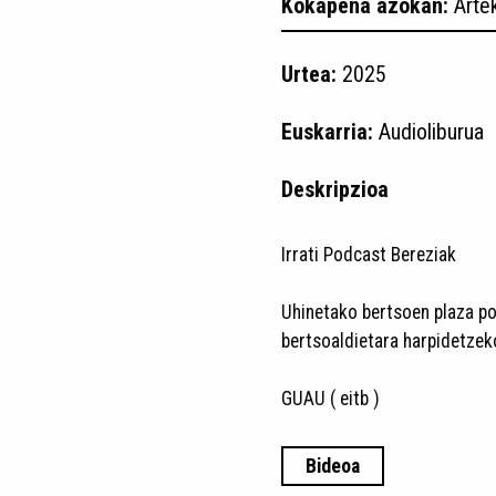
Kokapena azokan:
Arte
Urtea:
2025
Euskarria:
Audioliburua
Deskripzioa
Irrati Podcast Bereziak
Uhinetako bertsoen plaza p
bertsoaldietara harpidetzeko
GUAU ( eitb )
Bideoa