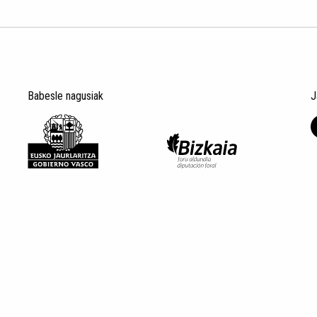
Babesle nagusiak
J
Lege oharra
Datu Pertsonalak
Pribatas