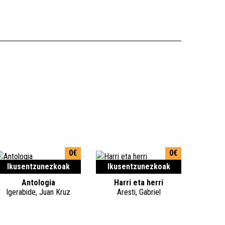
0€
0€
Ikusentzunezkoak
Ikusentzunezkoak
Antologia
Harri eta herri
Igerabide, Juan Kruz
Aresti, Gabriel