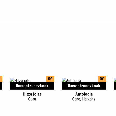
€
0€
0€
Ikusentzunezkoak
Ikusentzunezkoak
Hitza jolas
Antologia
Guau
Cano, Harkaitz