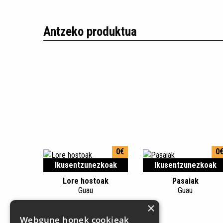
Antzeko produktua
0€
0
Ikusentzunezkoak
Ikusentzunezkoak
Lore hostoak
Pasaiak
Guau
Guau
×
Webgune honek cookieak