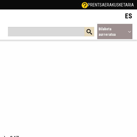
PRENTSA
ERAKUSKETARIA
ES
Bilaketa
aurreratua