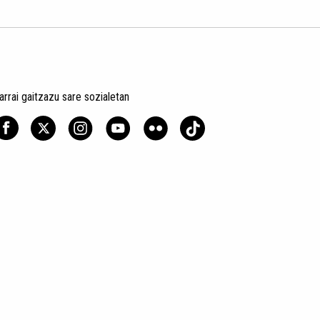
arrai gaitzazu sare sozialetan
un politika
Kontratazio Baldintza Orokorrak
Cookien Erabilera
MEG