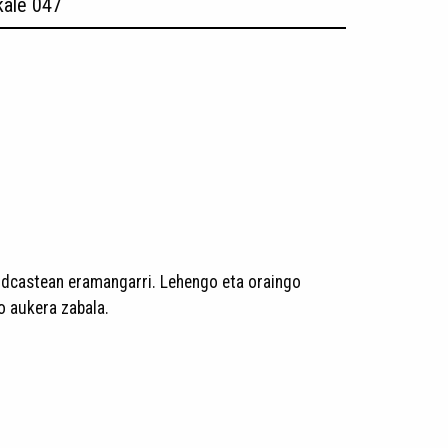
kale 047
odcastean eramangarri. Lehengo eta oraingo
 aukera zabala.​