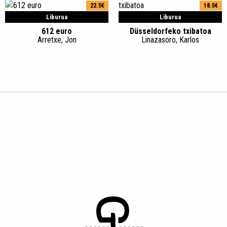
22.5€
18.5€
Liburua
Liburua
612 euro
Düsseldorfeko txibatoa
Arretxe, Jon
Linazasoro, Karlos