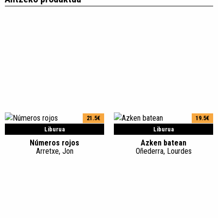
21.5€
19.5€
Liburua
Liburua
Números rojos
Azken batean
Arretxe, Jon
Oñederra, Lourdes