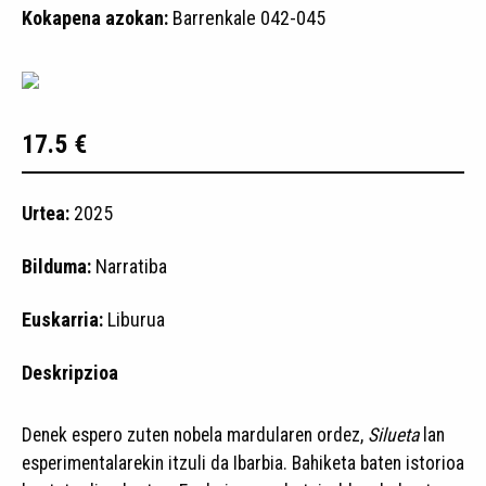
Kokapena azokan:
Barrenkale 042-045
17.5 €
Urtea:
2025
Bilduma:
Narratiba
Euskarria:
Liburua
Deskripzioa
Denek espero zuten nobela mardularen ordez,
Silueta
lan
esperimentalarekin itzuli da Ibarbia. Bahiketa baten istorioa