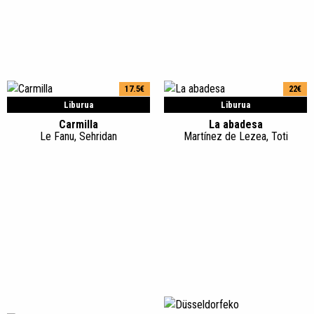
17.5€
22€
Liburua
Liburua
Carmilla
La abadesa
Le Fanu, Sehridan
Martínez de Lezea, Toti