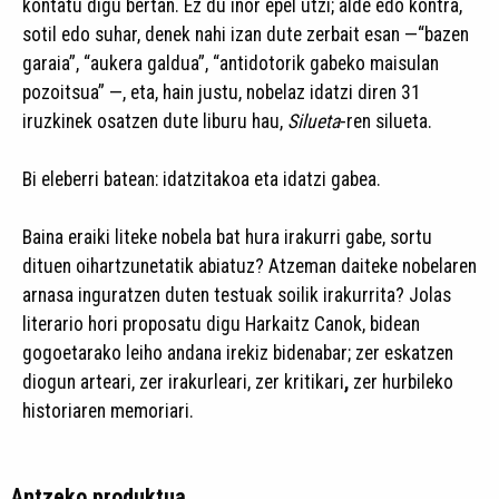
kontatu digu bertan. Ez du inor epel utzi; alde edo kontra,
sotil edo suhar, denek nahi izan dute zerbait esan —“bazen
garaia”, “aukera galdua”, “antidotorik gabeko maisulan
pozoitsua” —, eta, hain justu, nobelaz idatzi diren 31
iruzkinek osatzen dute liburu hau,
Silueta
-ren silueta.
Bi eleberri batean: idatzitakoa eta idatzi gabea.
Baina eraiki liteke nobela bat hura irakurri gabe, sortu
dituen oihartzunetatik abiatuz? Atzeman daiteke nobelaren
arnasa inguratzen duten testuak soilik irakurrita? Jolas
literario hori proposatu digu Harkaitz Canok, bidean
gogoetarako leiho andana irekiz bidenabar; zer eskatzen
diogun arteari, zer irakurleari, zer kritikari
,
zer hurbileko
historiaren memoriari.
Antzeko produktua