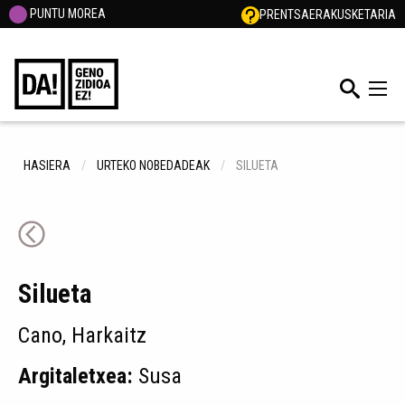
PUNTU MOREA
PRENTSA
ERAKUSKETARIA
HASIERA
URTEKO NOBEDADEAK
SILUETA
Silueta
Cano, Harkaitz
Argitaletxea:
Susa