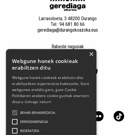
Larrasoloeta, 3 48200 Durango
Tel.: 94 681 80 66
gerediaga@durangokoazoka.eus
Babesle nagusiak
×
Webgune honek cookieak
erabiltzen ditu
Webgune honek cookieak erabiltzen ditu
erabiltzaileen esperientzia hobetzeko. Gure
webgunea erabiliz gero, gure Cookie
Politikaren arabera cookie guztiak onartzen
dituzu.
Gehiago irakurri
Jarrai gaitzazu sare sozialetan
BEHAR-BEHARREZKOA
ERRENDIMENDUA
BIDERATZEA