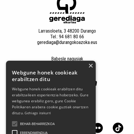
Larrasoloeta, 3 48200 Durango
Tel.: 94 681 80 66
gerediaga@durangokoazoka.eus
Babesle nagusiak
×
Webgune honek cookieak
erabiltzen ditu
Webgune honek cookieak erabiltzen ditu
erabiltzaileen esperientzia hobetzeko. Gure
webgunea erabiliz gero, gure Cookie
Politikaren arabera cookie guztiak onartzen
dituzu.
Gehiago irakurri
Jarrai gaitzazu sare sozialetan
BEHAR-BEHARREZKOA
ERRENDIMENDUA