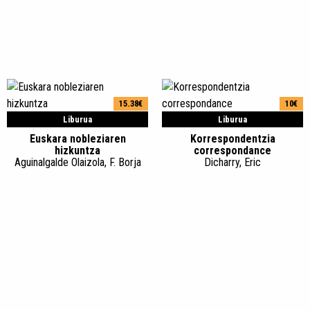
15.38€
10€
Liburua
Liburua
Euskara nobleziaren
Korrespondentzia
hizkuntza
correspondance
Aguinalgalde Olaizola, F. Borja
Dicharry, Eric