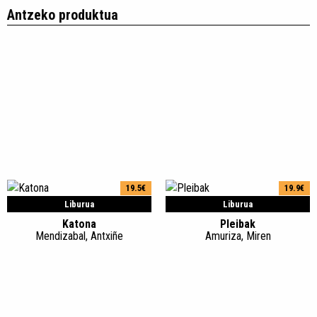
Antzeko produktua
19.5€
19.9€
Liburua
Liburua
Katona
Pleibak
Mendizabal, Antxiñe
Amuriza, Miren