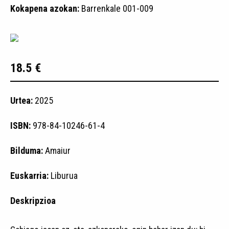
Kokapena azokan:
Barrenkale 001-009
18.5 €
Urtea:
2025
ISBN:
978-84-10246-61-4
Bilduma:
Amaiur
Euskarria:
Liburua
Deskripzioa