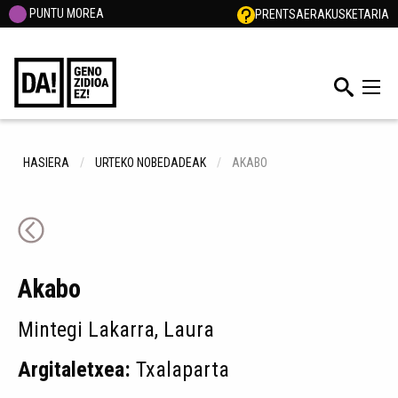
PUNTU MOREA
PRENTSA
ERAKUSKETARIA
HASIERA
URTEKO NOBEDADEAK
AKABO
Akabo
Mintegi Lakarra, Laura
Argitaletxea:
Txalaparta