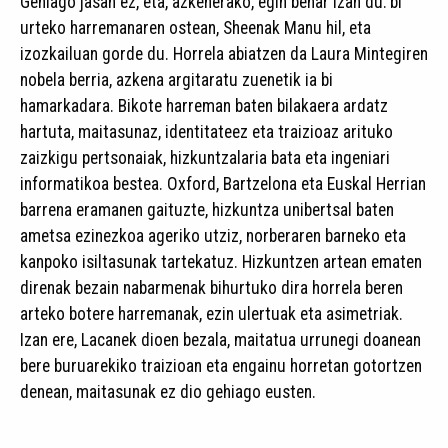
Gehiago jasan ez, eta, azkenerako, egin behar izan du: bi
urteko harremanaren ostean, Sheenak Manu hil, eta
izozkailuan gorde du. Horrela abiatzen da Laura Mintegiren
nobela berria, azkena argitaratu zuenetik ia bi
hamarkadara. Bikote harreman baten bilakaera ardatz
hartuta, maitasunaz, identitateez eta traizioaz arituko
zaizkigu pertsonaiak, hizkuntzalaria bata eta ingeniari
informatikoa bestea. Oxford, Bartzelona eta Euskal Herrian
barrena eramanen gaituzte, hizkuntza unibertsal baten
ametsa ezinezkoa ageriko utziz, norberaren barneko eta
kanpoko isiltasunak tartekatuz. Hizkuntzen artean ematen
direnak bezain nabarmenak bihurtuko dira horrela beren
arteko botere harremanak, ezin ulertuak eta asimetriak.
Izan ere, Lacanek dioen bezala, maitatua urrunegi doanean
bere buruarekiko traizioan eta engainu horretan gotortzen
denean, maitasunak ez dio gehiago eusten.