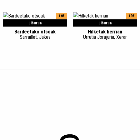
16€
13€
Liburua
Liburua
Bardeetako otsoak
Hilketak herrian
Sarraillet, Jakes
Urrutia Jorajuria, Xerar