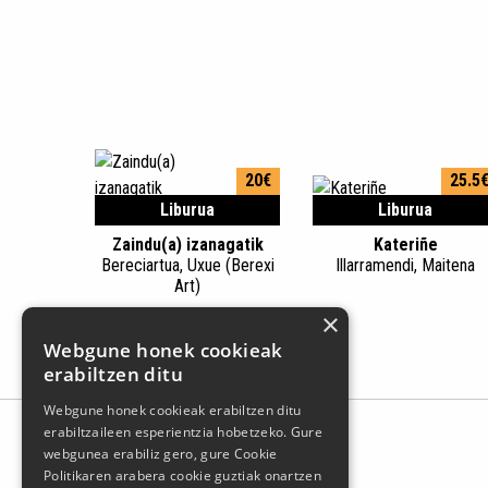
20€
25.5
Liburua
Liburua
Zaindu(a) izanagatik
Kateriñe
Bereciartua, Uxue (Berexi
Illarramendi, Maitena
Art)
×
Webgune honek cookieak
erabiltzen ditu
Webgune honek cookieak erabiltzen ditu
erabiltzaileen esperientzia hobetzeko. Gure
webgunea erabiliz gero, gure Cookie
Politikaren arabera cookie guztiak onartzen