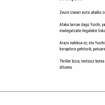
Zeure izanari eutsi ahalko 
Ataka larrian dago Yuichi, 
mailegatzaile ilegalekin lisk
Arazo nahikoa ez, eta Yuich
korapilora gehiturik, patuare
Thriller bizia, tentsioz bet
dituena.