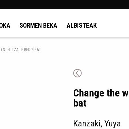
OKA
SORMEN BEKA
ALBISTEAK
3 : HILTZAILE BERRI BAT
Change the wor
bat
Kanzaki, Yuya