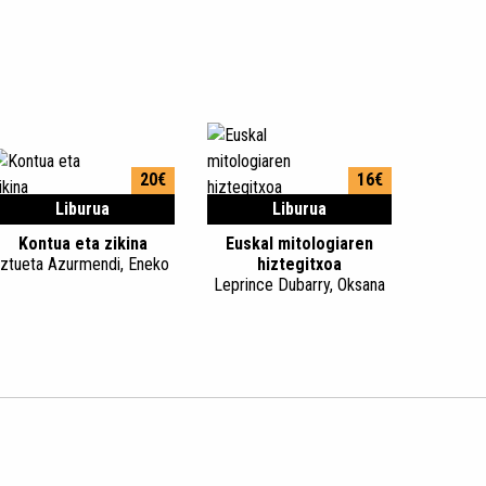
20€
16€
Liburua
Liburua
Kontua eta zikina
Euskal mitologiaren
Iztueta Azurmendi, Eneko
hiztegitxoa
Leprince Dubarry, Oksana