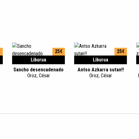
€
25€
25€
Liburua
Liburua
Sancho desencadenado
Antso Azkarra sutan!!
Oroz, César
Oroz, César