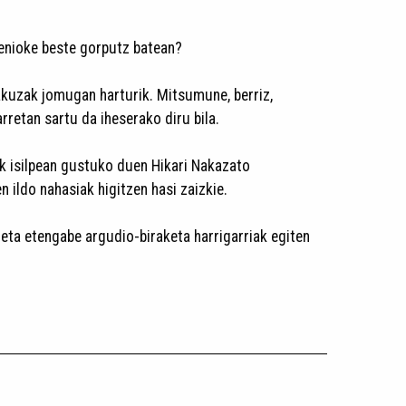
zenioke beste gorputz batean?
yakuzak jomugan harturik. Mitsumune, berriz,
arretan sartu da iheserako diru bila.
ik isilpean gustuko duen Hikari Nakazato
n ildo nahasiak higitzen hasi zaizkie.
ea eta etengabe argudio-biraketa harrigarriak egiten