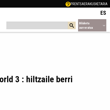
PRENTSA
ERAKUSKETARIA
ES
Bilaketa
aurreratua
ld 3 : hiltzaile berri