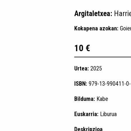
Argitaletxea:
Harri
Kokapena azokan:
Goie
10 €
Urtea:
2025
ISBN:
979-13-990411-0-
Bilduma:
Kabe
Euskarria:
Liburua
Deskripzioa