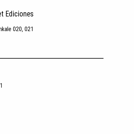
et Ediciones
nkale 020, 021
1