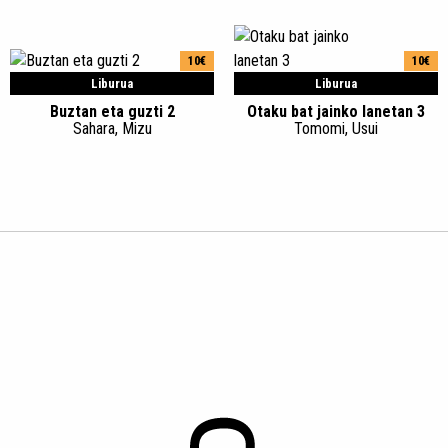
10€
10€
Liburua
Liburua
Buztan eta guzti 2
Otaku bat jainko lanetan 3
Sahara, Mizu
Tomomi, Usui