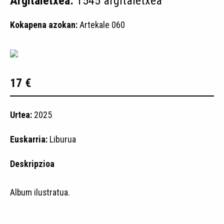
Argitaletxea:
1545 argitaletxea
Kokapena azokan:
Artekale 060
17 €
Urtea:
2025
Euskarria:
Liburua
Deskripzioa
Album ilustratua.