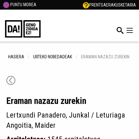
PUNTU MOREA
PRENTSA
ERAKUSKETARIA
HASIERA
URTEKO NOBEDADEAK
ERAMAN NAZAZU ZUREKIN
Eraman nazazu zurekin
Lertxundi Panadero, Junkal / Leturiaga
Angoitia, Maider