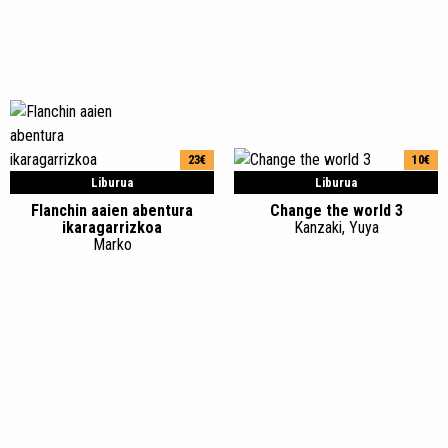
23€
10€
Liburua
Liburua
Flanchin aaien abentura
Change the world 3
ikaragarrizkoa
Kanzaki, Yuya
Marko