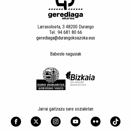
Larrasoloeta, 3 48200 Durango
Tel.: 94 681 80 66
gerediaga@durangokoazoka.eus
Babesle nagusiak
Jarrai gaitzazu sare sozialetan