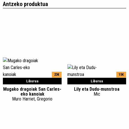
Antzeko produktua
23€
15€
Liburua
Liburua
Mugako dragoiak San Carles-
Lily eta Dudu-munstroa
eko kanoiak
Mic
Muro Harriet, Gregorio