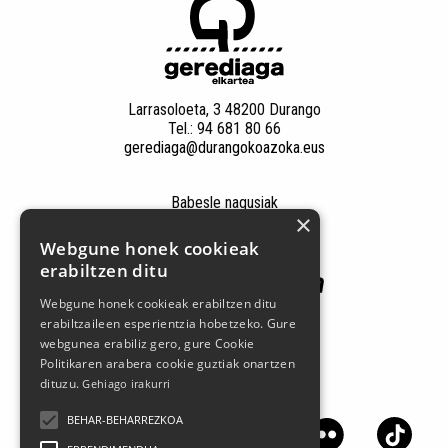
Larrasoloeta, 3 48200 Durango
Tel.: 94 681 80 66
gerediaga@durangokoazoka.eus
Babesle nagusiak
×
Webgune honek cookieak
erabiltzen ditu
Webgune honek cookieak erabiltzen ditu
erabiltzaileen esperientzia hobetzeko. Gure
webgunea erabiliz gero, gure Cookie
Politikaren arabera cookie guztiak onartzen
dituzu.
Gehiago irakurri
Jarrai gaitzazu sare sozialetan
BEHAR-BEHARREZKOA