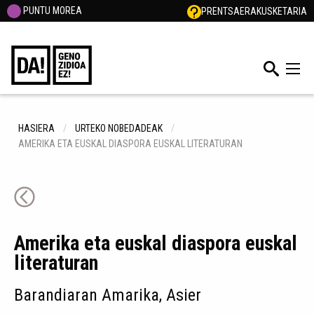
PUNTU MOREA
PRENTSA
ERAKUSKETARIA
HASIERA
URTEKO NOBEDADEAK
AMERIKA ETA EUSKAL DIASPORA EUSKAL LITERATURAN
Amerika eta euskal diaspora euskal
literaturan
Barandiaran Amarika, Asier