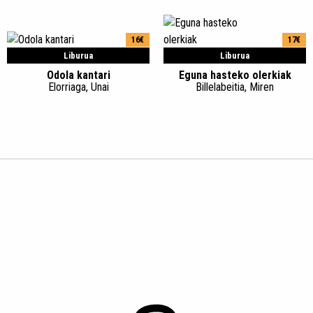
16€
17€
Liburua
Liburua
Odola kantari
Eguna hasteko olerkiak
Elorriaga, Unai
Billelabeitia, Miren