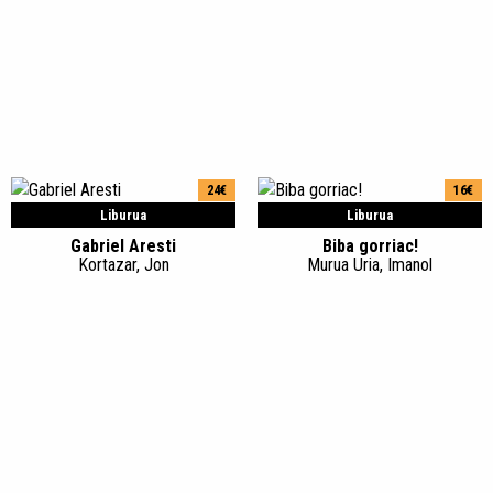
24€
16€
Liburua
Liburua
Gabriel Aresti
Biba gorriac!
Kortazar, Jon
Murua Uria, Imanol