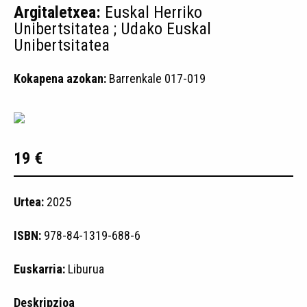
Argitaletxea:
Euskal Herriko
Unibertsitatea ; Udako Euskal
Unibertsitatea
Kokapena azokan:
Barrenkale 017-019
19 €
Urtea:
2025
ISBN:
978-84-1319-688-6
Euskarria:
Liburua
Deskripzioa