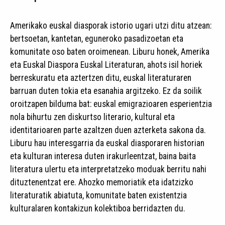
Amerikako euskal diasporak istorio ugari utzi ditu atzean:
bertsoetan, kantetan, eguneroko pasadizoetan eta
komunitate oso baten oroimenean. Liburu honek, Amerika
eta Euskal Diaspora Euskal Literaturan, ahots isil horiek
berreskuratu eta aztertzen ditu, euskal literaturaren
barruan duten tokia eta esanahia argitzeko. Ez da soilik
oroitzapen bilduma bat: euskal emigrazioaren esperientzia
nola bihurtu zen diskurtso literario, kultural eta
identitarioaren parte azaltzen duen azterketa sakona da.
Liburu hau interesgarria da euskal diasporaren historian
eta kulturan interesa duten irakurleentzat, baina baita
literatura ulertu eta interpretatzeko moduak berritu nahi
dituztenentzat ere. Ahozko memoriatik eta idatzizko
literaturatik abiatuta, komunitate baten existentzia
kulturalaren kontakizun kolektiboa berridazten du.