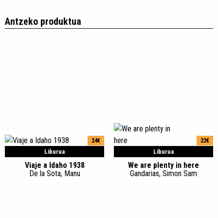
Antzeko produktua
24€
22€
Liburua
Liburua
Viaje a Idaho 1938
We are plenty in here
De la Sota, Manu
Gandarias, Simon Sam