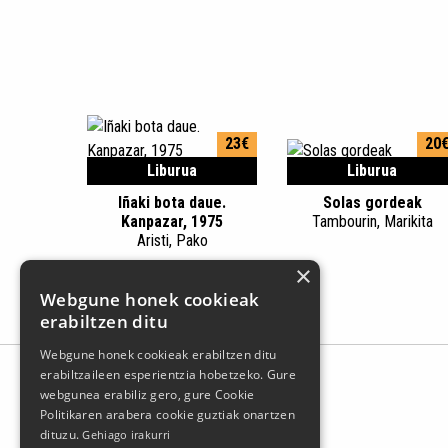
23€
20
Liburua
Liburua
Iñaki bota daue.
Solas gordeak
Kanpazar, 1975
Tambourin, Marikita
Aristi, Pako
×
Webgune honek cookieak
erabiltzen ditu
Webgune honek cookieak erabiltzen ditu
erabiltzaileen esperientzia hobetzeko. Gure
webgunea erabiliz gero, gure Cookie
Politikaren arabera cookie guztiak onartzen
dituzu.
Gehiago irakurri