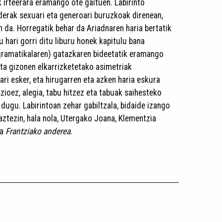
k irteerara eramango ote gaituen. Labirinto
erak sexuari eta generoari buruzkoak direnean,
n da. Horregatik behar da Ariadnaren haria bertatik
u hari gorri ditu liburu honek kapitulu bana
gramatikalaren) gatazkaren bideetatik eramango
ta gizonen elkarrizketetako asimetriak
ri esker, eta hirugarren eta azken haria eskura
zioez, alegia, tabu hitzez eta tabuak saihesteko
dugu. Labirintoan zehar gabiltzala, bidaide izango
tezin, hala nola, Utergako Joana, Klementzia
ta
Frantziako anderea
.