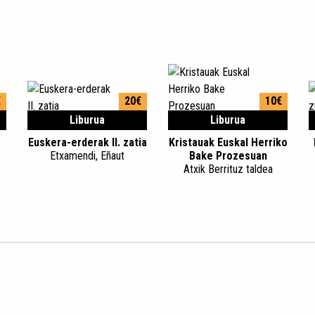
€
20€
10€
Liburua
Liburua
Euskera-erderak II. zatia
Kristauak Euskal Herriko
Etxamendi, Eñaut
Bake Prozesuan
Atxik Berrituz taldea