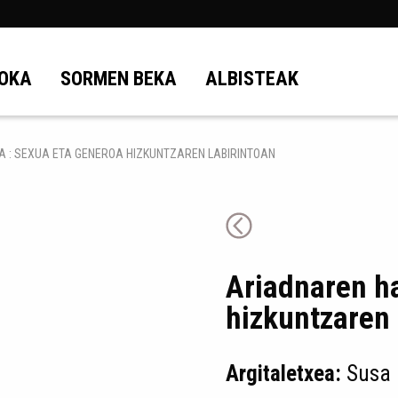
OKA
SORMEN BEKA
ALBISTEAK
A : SEXUA ETA GENEROA HIZKUNTZAREN LABIRINTOAN
Ariadnaren ha
hizkuntzaren 
Argitaletxea:
Susa