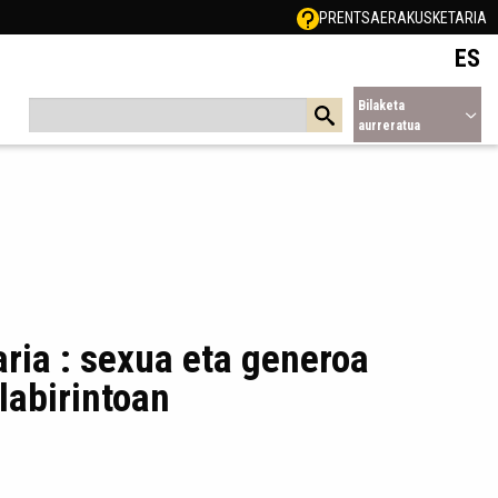
PRENTSA
ERAKUSKETARIA
ES
Bilaketa
aurreratua
ria : sexua eta generoa
labirintoan