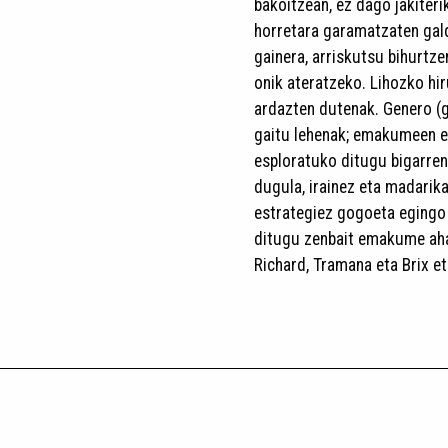
bakoitzean, ez dago jakiteri
horretara garamatzaten gald
gainera, arriskutsu bihurtze
onik ateratzeko. Lihozko hir
ardazten dutenak. Genero (
gaitu lehenak; emakumeen e
esploratuko ditugu bigarrena
dugula, irainez eta madarika
estrategiez gogoeta egingo 
ditugu zenbait emakume ahaz
Richard, Tramana eta Brix e