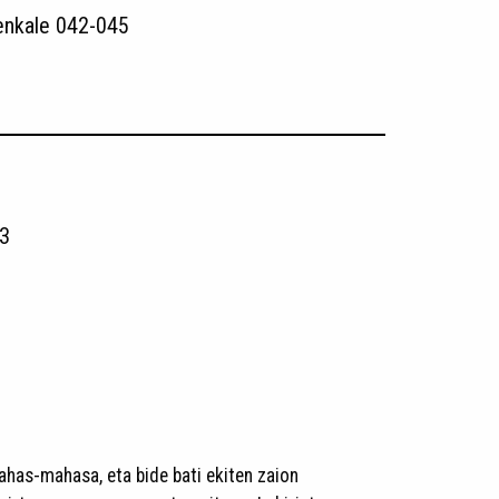
enkale 042-045
3
nahas-mahasa, eta bide bati ekiten zaion