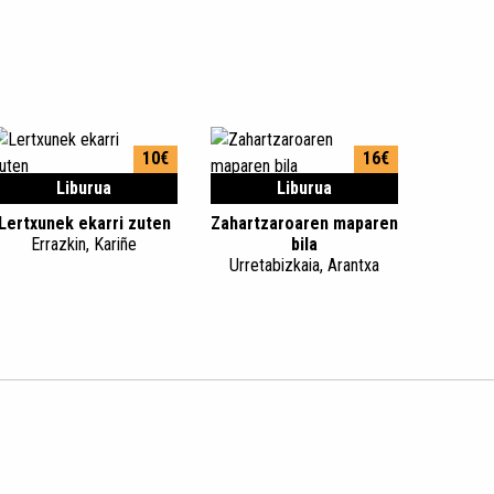
10€
16€
Liburua
Liburua
Lertxunek ekarri zuten
Zahartzaroaren maparen
Errazkin, Kariñe
bila
Urretabizkaia, Arantxa