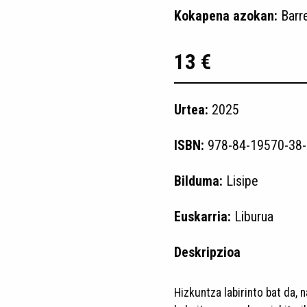
Kokapena azokan:
Barr
13 €
Urtea:
2025
ISBN:
978-84-19570-38-
Bilduma:
Lisipe
Euskarria:
Liburua
Deskripzioa
Hizkuntza labirinto bat da, 