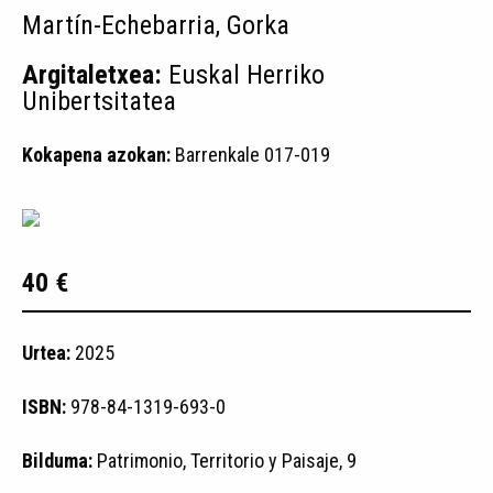
Martín-Echebarria, Gorka
Argitaletxea:
Euskal Herriko
Unibertsitatea
Kokapena azokan:
Barrenkale 017-019
40 €
Urtea:
2025
ISBN:
978-84-1319-693-0
Bilduma:
Patrimonio, Territorio y Paisaje, 9