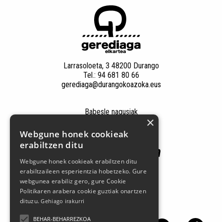
Larrasoloeta, 3 48200 Durango
Tel.: 94 681 80 66
gerediaga@durangokoazoka.eus
Babesle nagusiak
×
Webgune honek cookieak
erabiltzen ditu
Webgune honek cookieak erabiltzen ditu
erabiltzaileen esperientzia hobetzeko. Gure
webgunea erabiliz gero, gure Cookie
Politikaren arabera cookie guztiak onartzen
dituzu.
Gehiago irakurri
Jarrai gaitzazu sare sozialetan
BEHAR-BEHARREZKOA