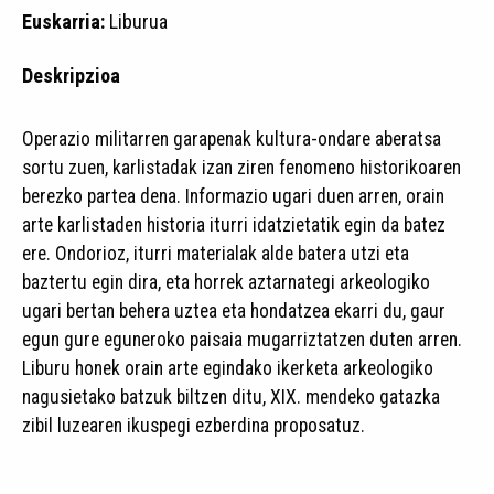
Euskarria:
Liburua
Deskripzioa
Operazio militarren garapenak kultura-ondare aberatsa
sortu zuen, karlistadak izan ziren fenomeno historikoaren
berezko partea dena. Informazio ugari duen arren, orain
arte karlistaden historia iturri idatzietatik egin da batez
ere. Ondorioz, iturri materialak alde batera utzi eta
baztertu egin dira, eta horrek aztarnategi arkeologiko
ugari bertan behera uztea eta hondatzea ekarri du, gaur
egun gure eguneroko paisaia mugarriztatzen duten arren.
Liburu honek orain arte egindako ikerketa arkeologiko
nagusietako batzuk biltzen ditu, XIX. mendeko gatazka
zibil luzearen ikuspegi ezberdina proposatuz.