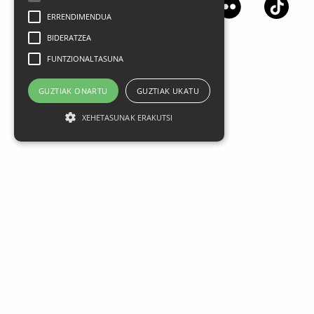
ERRENDIMENDUA
BIDERATZEA
FUNTZIONALTASUNA
GUZTIAK ONARTU
GUZTIAK UKATU
XEHETASUNAK ERAKUTSI
Lege oharra
Datu Pertsonalak
Pribatasun politika
Kontratazio Baldintza Orokorrak
Cookien Erabilera
MEG