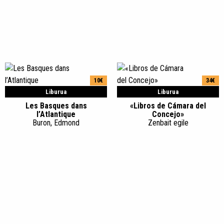
10€
34€
Liburua
Liburua
Les Basques dans
«Libros de Cámara del
l’Atlantique
Concejo»
Buron, Edmond
Zenbait egile