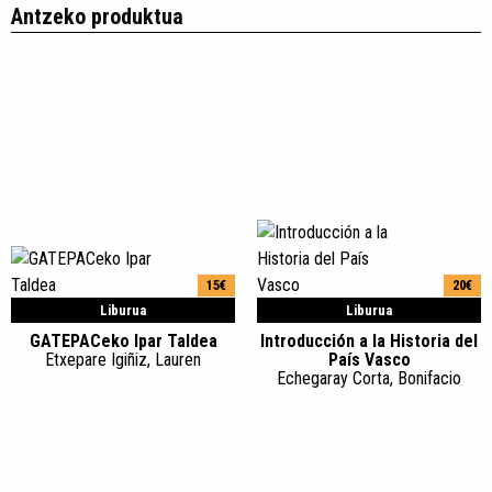
Antzeko produktua
15€
20€
Liburua
Liburua
GATEPACeko Ipar Taldea
Introducción a la Historia del
Etxepare Igiñiz, Lauren
País Vasco
Echegaray Corta, Bonifacio