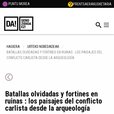
PUNTU MOREA
PRENTSA
ERAKUSKETARIA
HASIERA
URTEKO NOBEDADEAK
BATALLAS OLVIDADAS Y FORTINES EN RUINAS : LOS PAISAJES DEL
CONFLICTO CARLISTA DESDE LA ARQUEOLOGÍA
Batallas olvidadas y fortines en
ruinas : los paisajes del conflicto
carlista desde la arqueología