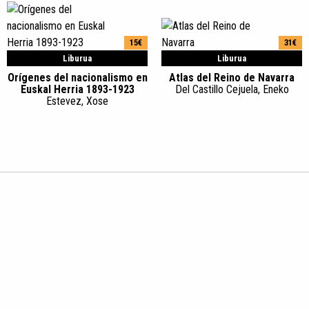
15€
31€
Liburua
Liburua
Orígenes del nacionalismo en
Atlas del Reino de Navarra
Euskal Herria 1893-1923
Del Castillo Cejuela, Eneko
Estevez, Xose