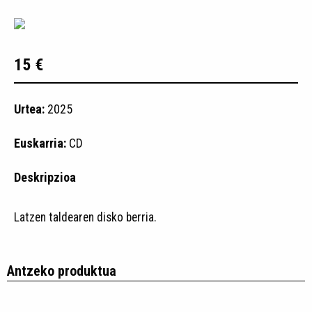
15 €
Urtea:
2025
Euskarria:
CD
Deskripzioa
Latzen taldearen disko berria.
Antzeko produktua