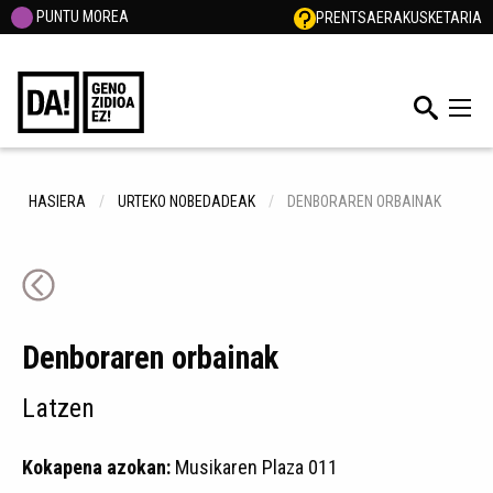
PUNTU MOREA
PRENTSA
ERAKUSKETARIA
HASIERA
URTEKO NOBEDADEAK
DENBORAREN ORBAINAK
Denboraren orbainak
Latzen
Kokapena azokan:
Musikaren Plaza 011