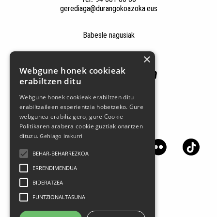
gerediaga@durangokoazoka.eus
Babesle nagusiak
×
Webgune honek cookieak
erabiltzen ditu
Webgune honek cookieak erabiltzen ditu
erabiltzaileen esperientzia hobetzeko. Gure
webgunea erabiliz gero, gure Cookie
Jarrai gaitzazu sare sozialetan
Politikaren arabera cookie guztiak onartzen
dituzu.
Gehiago irakurri
BEHAR-BEHARREZKOA
ERRENDIMENDUA
BIDERATZEA
FUNTZIONALTASUNA