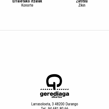
Erraietako itzalak
Zatitxu
Konorte
Zikin
Larrasoloeta, 3 48200 Durango
Tel.: 94 681 80 66