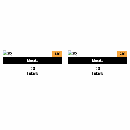
13€
23€
Musika
Musika
#3
#3
Lukiek
Lukiek