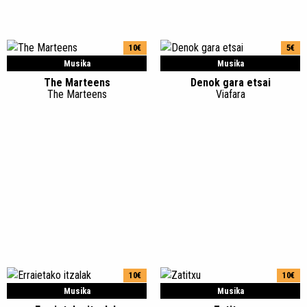
10€
5€
Musika
Musika
The Marteens
Denok gara etsai
The Marteens
Viafara
10€
10€
Musika
Musika