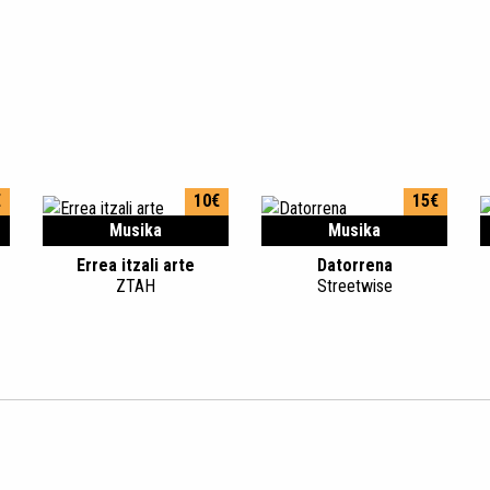
€
10€
15€
Musika
Musika
Errea itzali arte
Datorrena
ZTAH
Streetwise