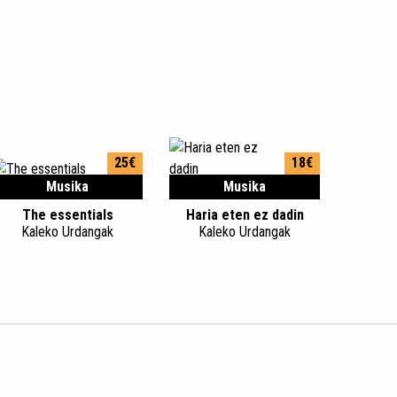
25€
18€
Musika
Musika
The essentials
Haria eten ez dadin
Kaleko Urdangak
Kaleko Urdangak