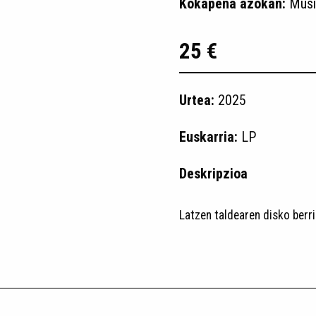
Kokapena azokan:
Musi
25 €
Urtea:
2025
Euskarria:
LP
Deskripzioa
Latzen taldearen disko berri