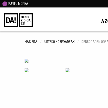
PUNTU MOREA
AZ
HASIERA
URTEKO NOBEDADEAK
DENBORAREN ORB