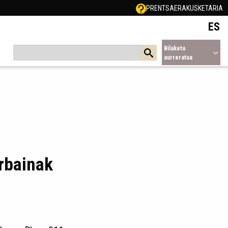
PRENTSA
ERAKUSKETARIA
ES
Bilaketa
aurreratua
rbainak