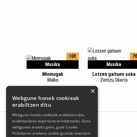
10€
7
Musika
Musika
Minmugak
Lotzen gaituen soka
Malko
Zentzu Okerra
×
Webgune honek cookieak
erabiltzen ditu
Webgune honek cookieak erabiltzen ditu
erabiltzaileen esperientzia hobetzeko. Gure
webgunea erabiliz gero, gure Cookie
Politikaren arabera cookie guztiak onartzen