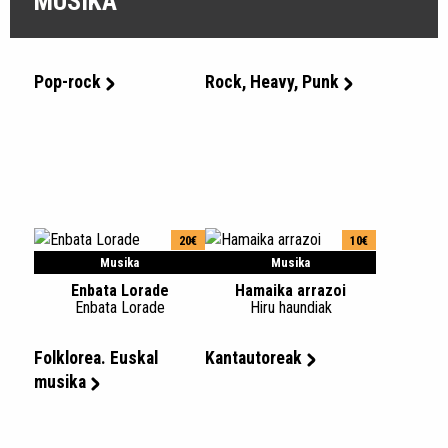
MUSIKA
Pop-rock
Rock, Heavy, Punk
20€
10€
Musika
Musika
Enbata Lorade
Hamaika arrazoi
Enbata Lorade
Hiru haundiak
Folklorea. Euskal
Kantautoreak
musika