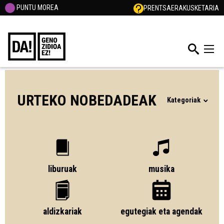
PUNTU MOREA
PRENTSA
ERAKUSKETARIA
URTEKO NOBEDADEAK
Kategoriak
liburuak
musika
aldizkariak
egutegiak eta agendak