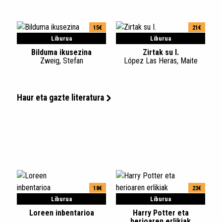
15€
21€
Liburua
Liburua
Bilduma ikusezina
Zirtak su I.
Zweig, Stefan
López Las Heras, Maite
Haur eta gazte literatura
18€
23€
Liburua
Liburua
Loreen inbentarioa
Harry Potter eta
herioaren erlikiak