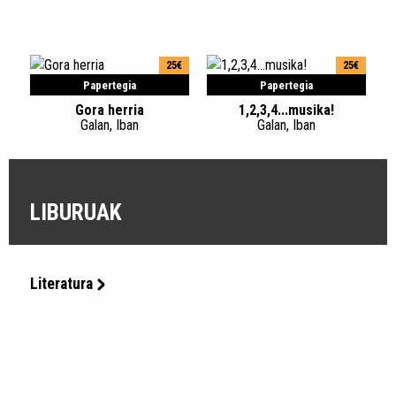
25€
25€
Papertegia
Papertegia
Gora herria
1,2,3,4...musika!
Galan, Iban
Galan, Iban
LIBURUAK
Literatura