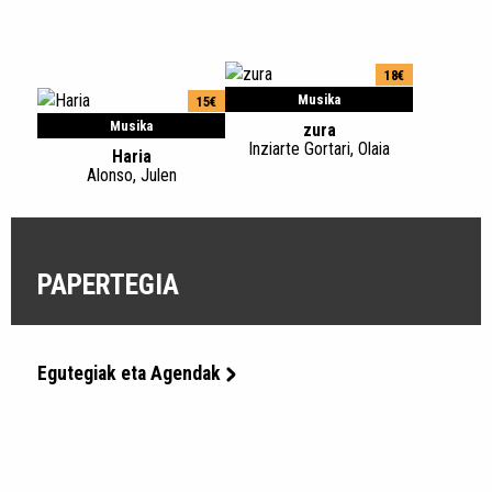
18€
Musika
15€
Musika
zura
Inziarte Gortari, Olaia
Haria
Alonso, Julen
PAPERTEGIA
Egutegiak eta Agendak