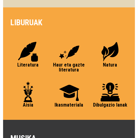
LIBURUAK
Literatura
Haur eta gazte
Natura
literatura
Aisia
Ikasmateriala
Dibulgazio lanak