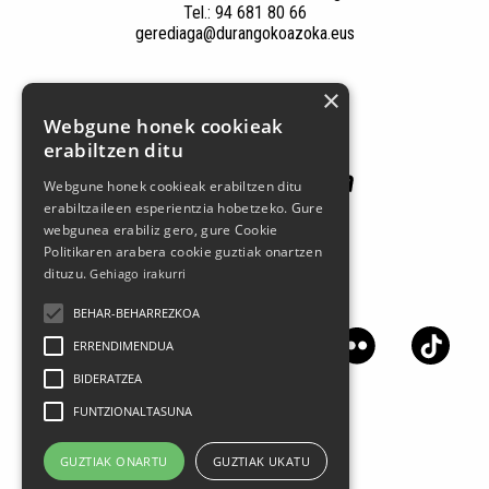
Tel.: 94 681 80 66
gerediaga@durangokoazoka.eus
×
Babesle nagusiak
Webgune honek cookieak
erabiltzen ditu
Webgune honek cookieak erabiltzen ditu
erabiltzaileen esperientzia hobetzeko. Gure
webgunea erabiliz gero, gure Cookie
Politikaren arabera cookie guztiak onartzen
dituzu.
Gehiago irakurri
Jarrai gaitzazu sare sozialetan
BEHAR-BEHARREZKOA
ERRENDIMENDUA
BIDERATZEA
FUNTZIONALTASUNA
GUZTIAK ONARTU
GUZTIAK UKATU