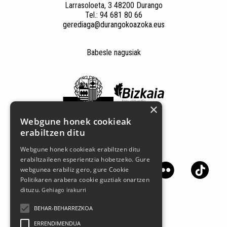
Larrasoloeta, 3 48200 Durango
Tel.: 94 681 80 66
gerediaga@durangokoazoka.eus
Babesle nagusiak
×
Webgune honek cookieak
erabiltzen ditu
Jarrai gaitzazu sare sozialetan
Webgune honek cookieak erabiltzen ditu
erabiltzaileen esperientzia hobetzeko. Gure
webgunea erabiliz gero, gure Cookie
Politikaren arabera cookie guztiak onartzen
dituzu.
Gehiago irakurri
BEHAR-BEHARREZKOA
ERRENDIMENDUA