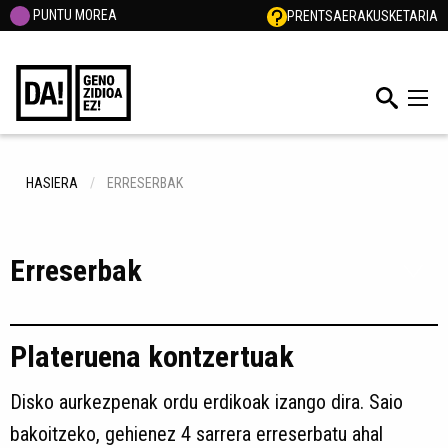
PUNTU MOREA
PRENTSA
ERAKUSKETARIA
HASIERA
ERRESERBAK
Erreserbak
Plateruena kontzertuak
Disko aurkezpenak ordu erdikoak izango dira. Saio
bakoitzeko, gehienez 4 sarrera erreserbatu ahal