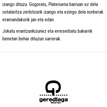
izango dituzu. Gogoratu, Plateruena barruan ez dela
ostalaritza zerbitzurik izango eta ezingo dela norberak
eramandakorik jan eta edan.
Jokatu erantzunkizunez eta erreserbatu bakarrik
benetan behar dituzun sarrerak.