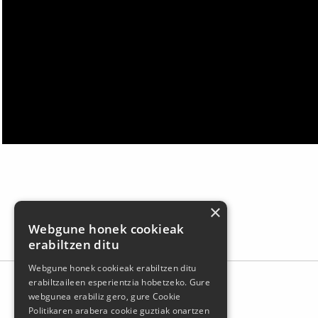
×
Webgune honek cookieak
erabiltzen ditu
Webgune honek cookieak erabiltzen ditu
erabiltzaileen esperientzia hobetzeko. Gure
webgunea erabiliz gero, gure Cookie
Politikaren arabera cookie guztiak onartzen