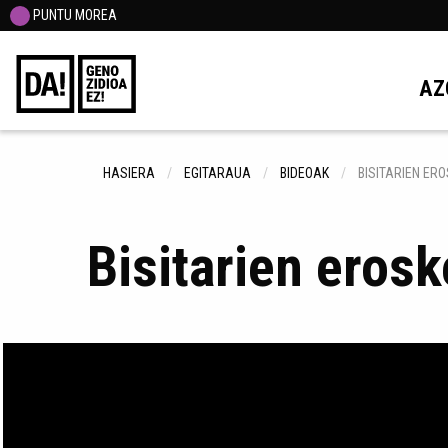
PUNTU MOREA
AZ
HASIERA
EGITARAUA
BIDEOAK
BISITARIEN ER
Bisitarien eros