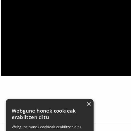
×
Webgune honek cookieak
erabiltzen ditu
Webgune honek cookieak erabiltzen ditu