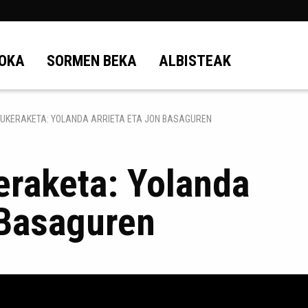
OKA
SORMEN BEKA
ALBISTEAK
AUKERAKETA: YOLANDA ARRIETA ETA JON BASAGUREN
eraketa: Yolanda
 Basaguren