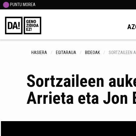
PUNTU MOREA
AZ
HASIERA
EGITARAUA
BIDEOAK
SORTZAILEEN 
Sortzaileen auk
Arrieta eta Jon