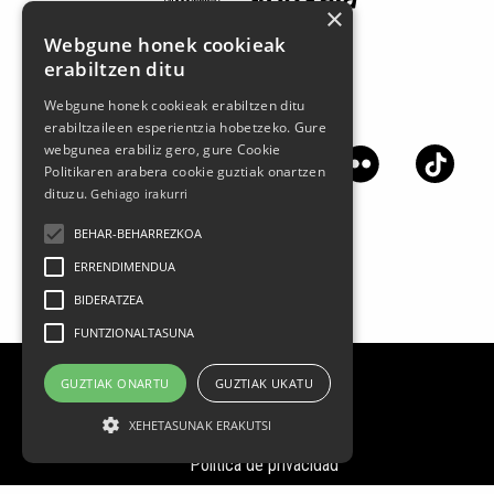
×
Webgune honek cookieak
erabiltzen ditu
Webgune honek cookieak erabiltzen ditu
Síguenos en las redes sociales
erabiltzaileen esperientzia hobetzeko. Gure
webgunea erabiliz gero, gure Cookie
Politikaren arabera cookie guztiak onartzen
dituzu.
Gehiago irakurri
BEHAR-BEHARREZKOA
ERRENDIMENDUA
BIDERATZEA
FUNTZIONALTASUNA
GUZTIAK ONARTU
GUZTIAK UKATU
Aviso legal
XEHETASUNAK ERAKUTSI
Datos Personales
Política de privacidad
Condiciones generales de contratación