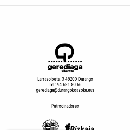
Larrasoloeta, 3 48200 Durango
Tel.: 94 681 80 66
gerediaga@durangokoazoka.eus
Patrocinadores