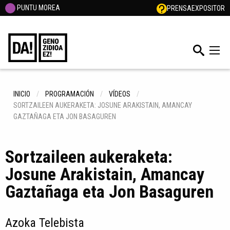
PUNTU MOREA
PRENSA
EXPOSITOR
INICIO
PROGRAMACIÓN
VÍDEOS
SORTZAILEEN AUKERAKETA: JOSUNE ARAKISTAIN, AMANCAY
GAZTAÑAGA ETA JON BASAGUREN
Sortzaileen aukeraketa:
Josune Arakistain, Amancay
Gaztañaga eta Jon Basaguren
Azoka Telebista