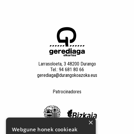
Larrasoloeta, 3 48200 Durango
Tel.: 94 681 80 66
gerediaga@durangokoazoka.eus
Patrocinadores
×
Webgune honek cookieak