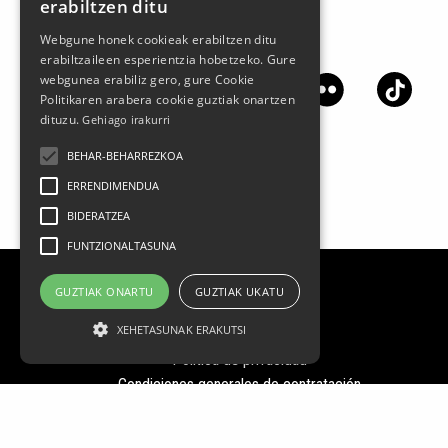
erabiltzen ditu
Webgune honek cookieak erabiltzen ditu
Síguenos en las redes sociales
erabiltzaileen esperientzia hobetzeko. Gure
webgunea erabiliz gero, gure Cookie
Politikaren arabera cookie guztiak onartzen
dituzu.
Gehiago irakurri
BEHAR-BEHARREZKOA
ERRENDIMENDUA
BIDERATZEA
FUNTZIONALTASUNA
GUZTIAK ONARTU
GUZTIAK UKATU
Aviso legal
XEHETASUNAK ERAKUTSI
Datos Personales
Política de privacidad
Condiciones generales de contratación
Política de cookies
FAQ