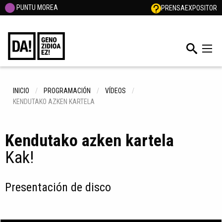
PUNTU MOREA
PRENSA
EXPOSITOR
INICIO
PROGRAMACIÓN
VÍDEOS
KENDUTAKO AZKEN KARTELA
Kendutako azken kartela
Kak!
Presentación de disco