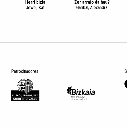
Herri bizia
Zer arraio da hau?
Jewel, Kat
Garibal, Alexandra
Patrocinadores
S