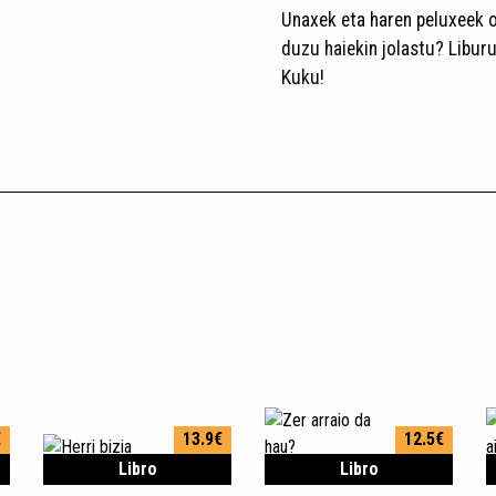
Unaxek eta haren peluxeek o
duzu haiekin jolastu? Libur
Kuku!
€
13.9€
12.5€
Libro
Libro