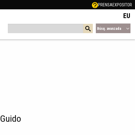
PRENSA
EXPOSITOR
EU
Búsq. avanzada
 Guido