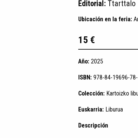
Editorial:
Ttarttalo
Ubicación en la feria:
A
15 €
Año:
2025
ISBN:
978-84-19696-78-
Colección:
Kartoizko lib
Euskarria:
Liburua
Descripción