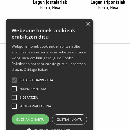
Lagun jostalariak
Lagun tripontziak
Ferro, Elisa
Ferro, Elisa
×
Webgune honek cookieak
erabiltzen ditu
Webgune honek cookieak erabiltzen ditu
erabiltzaileen esperientzia hobetzeko. Gure
webgunea erabiliz gero, gure Cookie
Politikaren arabera cookie guztiak onartzen
dituzu.
Gehiago irakurri
BEHAR-BEHARREZKOA
ERRENDIMENDUA
BIDERATZEA
Larrasoloeta, 3 48200 Durango
FUNTZIONALTASUNA
Tel.: 94 681 80 66
gerediaga@durangokoazoka.eus
GUZTIAK ONARTU
GUZTIAK UKATU