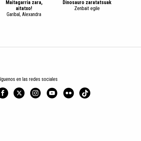
Maitagarria zara,
Dinosauro zaratatsuak
aitatxo!
Zenbait egile
Garibal, Alexandra
íguenos en las redes sociales