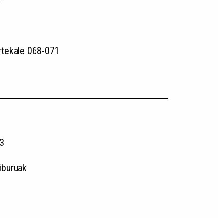
rtekale 068-071
3
liburuak