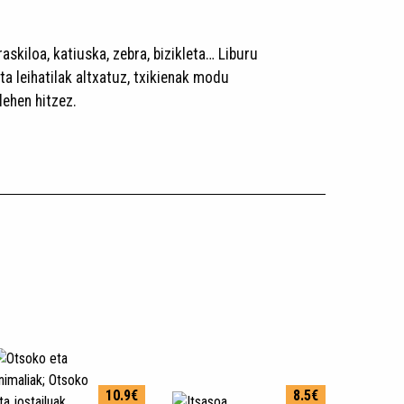
raskiloa, katiuska, zebra, bizikleta… Liburu
ta leihatilak altxatuz, txikienak modu
 lehen hitzez.
10.9€
8.5€