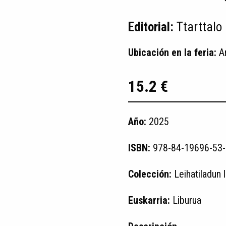
Editorial:
Ttarttalo
Ubicación en la feria:
A
15.2 €
Año:
2025
ISBN:
978-84-19696-53-
Colección:
Leihatiladun 
Euskarria:
Liburua