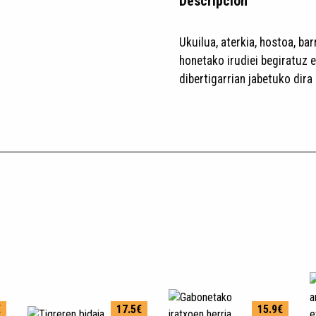
Descripción
Ukuilua, aterkia, hostoa, bar
honetako irudiei begiratuz e
dibertigarrian jabetuko dira
€
17.5€
15.9€