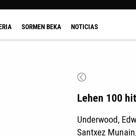
ERIA
SORMEN BEKA
NOTICIAS
Lehen 100 hi
Underwood, Edw
Santxez Munain