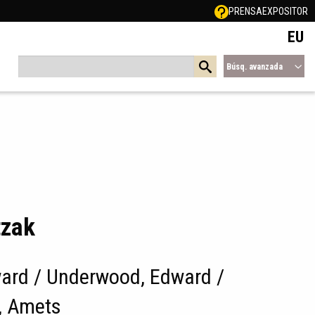
PRENSA
EXPOSITOR
EU
Búsq. avanzada
tzak
ard / Underwood, Edward /
, Amets