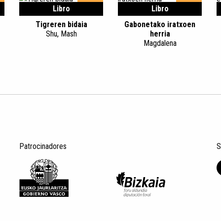
Libro
Libro
Tigreren bidaia
Gabonetako iratxoen
Shu, Mash
herria
Magdalena
Patrocinadores
S