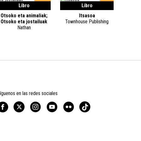
Libro
Libro
Otsoko eta animaliak;
Itsasoa
Otsoko eta jostailuak
Townhouse Publishing
Nathan
íguenos en las redes sociales