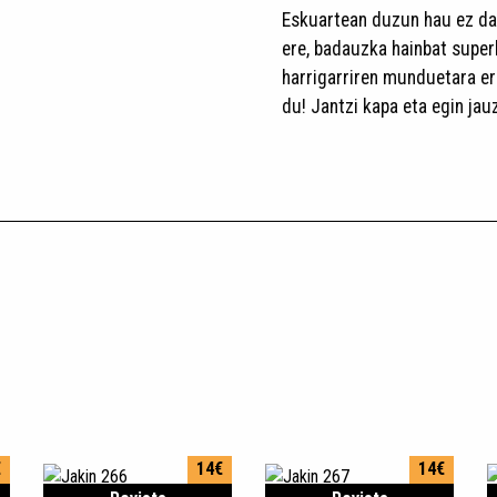
Eskuartean duzun hau ez da a
ere, badauzka hainbat superb
harrigarriren munduetara er
du! Jantzi kapa eta egin jauz
€
14€
14€