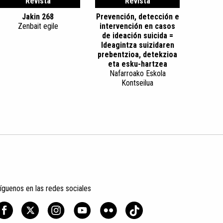
Revista
Revista
Jakin 268
Prevención, detección e
Zenbait egile
intervención en casos
de ideación suicida =
Ideagintza suizidaren
prebentzioa, detekzioa
eta esku-hartzea
Nafarroako Eskola
Kontseilua
íguenos en las redes sociales