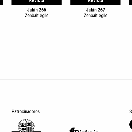
Revista
Revista
Jakin 266
Jakin 267
Zenbait egile
Zenbait egile
Patrocinadores
S