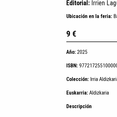
Editorial:
Irrien La
Ubicación en la feria:
B
9 €
Año:
2025
ISBN:
97721725510000
Colección:
Irria Aldizkar
Euskarria:
Aldizkaria
Descripción