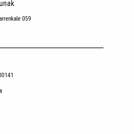
gunak
arrenkale 059
00141
ia