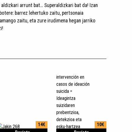
ldizkari arrunt bat… Superaldizkari bat da! Izan
otere: barrez lehertuko zaitu, pertsonaia
amango zaitu, eta zure irudimena hegan jarriko
i!
14€
10€