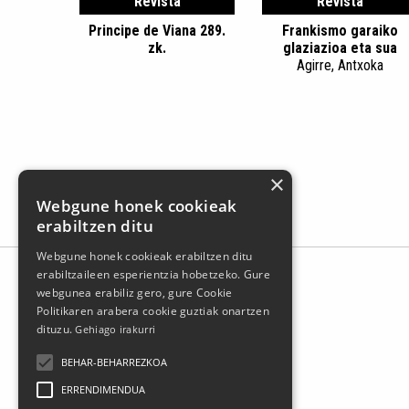
Revista
Revista
Principe de Viana 289.
Frankismo garaiko
zk.
glaziazioa eta sua
Agirre, Antxoka
×
Webgune honek cookieak
erabiltzen ditu
Webgune honek cookieak erabiltzen ditu
erabiltzaileen esperientzia hobetzeko. Gure
webgunea erabiliz gero, gure Cookie
Politikaren arabera cookie guztiak onartzen
dituzu.
Gehiago irakurri
BEHAR-BEHARREZKOA
ERRENDIMENDUA