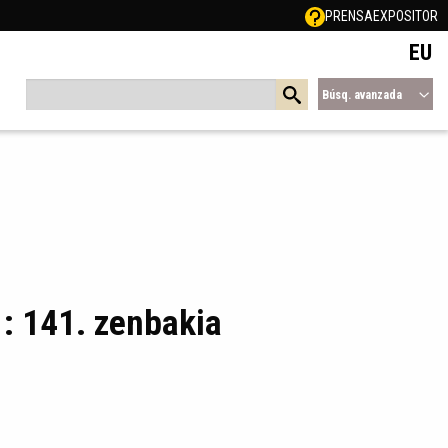
PRENSA
EXPOSITOR
EU
Búsq. avanzada
: 141. zenbakia