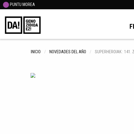
PUNTU MOREA
F
INICIO
NOVEDADES DEL AÑO
SUPERHEROIAK : 141. 