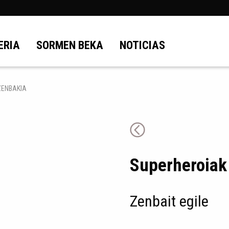
ERIA
SORMEN BEKA
NOTICIAS
ZENBAKIA
Superheroiak 
Zenbait egile