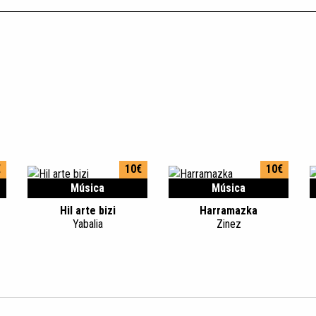
€
10€
10€
Música
Música
Hil arte bizi
Harramazka
Yabalia
Zinez