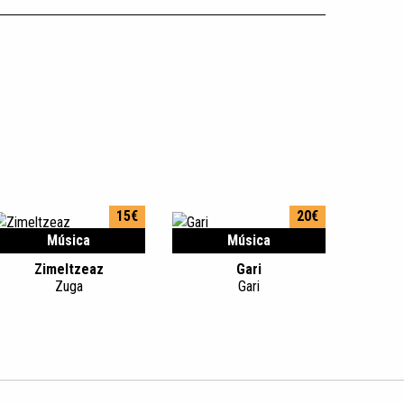
15€
20€
Música
Música
Zimeltzeaz
Gari
Zuga
Gari