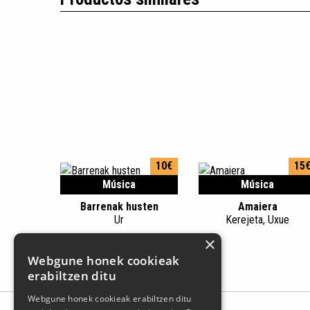
10€
15
Música
Música
Barrenak husten
Amaiera
Ur
Kerejeta, Uxue
×
Webgune honek cookieak
erabiltzen ditu
Webgune honek cookieak erabiltzen ditu