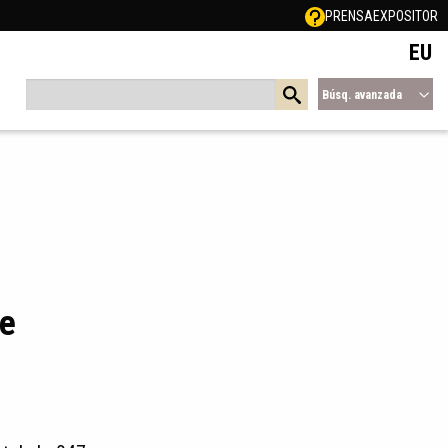
PRENSA
EXPOSITOR
EU
Búsq. avanzada
e