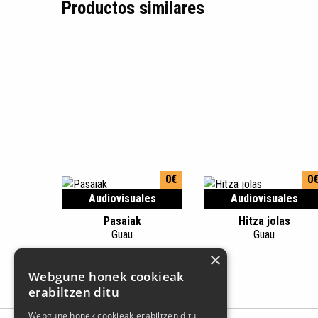
Productos similares
0€
0
Audiovisuales
Audiovisuales
Pasaiak
Hitza jolas
Guau
Guau
×
Webgune honek cookieak
erabiltzen ditu
Webgune honek cookieak erabiltzen ditu