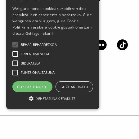
Webgune honek cookieak erabiltzen ditu
erabiltzaileen esperientzia hobetzeko. Gure
webgunea erabiliz gero, gure Cookie
Politikaren arabera cookie guztiak onartzen
Síguenos en las redes sociales
dituzu.
Gehiago irakurri
BEHAR-BEHARREZKOA
ERRENDIMENDUA
BIDERATZEA
FUNTZIONALTASUNA
GUZTIAK ONARTU
GUZTIAK UKATU
XEHETASUNAK ERAKUTSI
Aviso legal