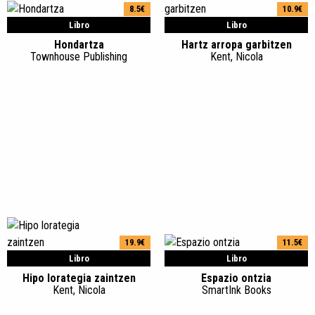
8.5€
10.9€
Libro
Libro
Hondartza
Hartz arropa garbitzen
Townhouse Publishing
Kent, Nicola
19.9€
11.5€
Libro
Libro
Hipo lorategia zaintzen
Espazio ontzia
Kent, Nicola
SmartInk Books