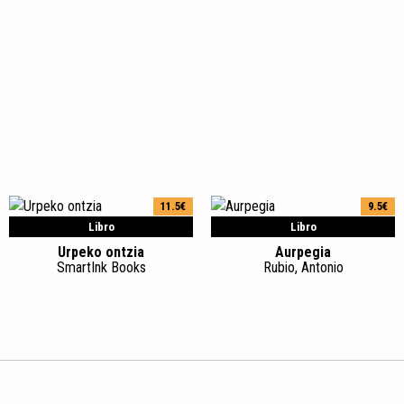
11.5€
9.5€
Libro
Libro
Urpeko ontzia
Aurpegia
SmartInk Books
Rubio, Antonio