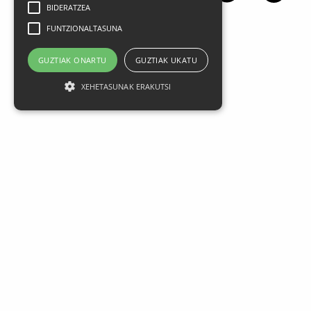
BIDERATZEA
FUNTZIONALTASUNA
GUZTIAK ONARTU
GUZTIAK UKATU
XEHETASUNAK ERAKUTSI
Aviso legal
Datos Personales
Política de privacidad
Condiciones generales de contratación
Política de cookies
FAQ