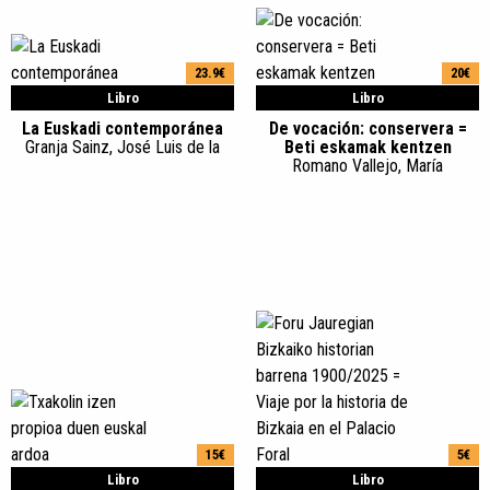
23.9€
20€
Libro
Libro
La Euskadi contemporánea
De vocación: conservera =
Granja Sainz, José Luis de la
Beti eskamak kentzen
Romano Vallejo, María
15€
5€
Libro
Libro