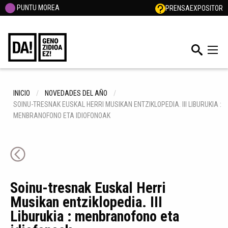
PUNTU MOREA
PRENSA
EXPOSITOR
INICIO
NOVEDADES DEL AÑO
SOINU-TRESNAK EUSKAL HERRI MUSIKAN ENTZIKLOPEDIA. III LIBURUKIA :
MENBRANOFONO ETA IDIOFONOAK
Soinu-tresnak Euskal Herri
Musikan entziklopedia. III
Liburukia : menbranofono eta