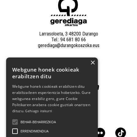
Larrasoloeta, 3 48200 Durango
Tel.: 94 681 80 66
gerediaga@durangokoazoka.eus
×
Patrocinadores
Webgune honek cookieak
erabiltzen ditu
Webgune honek cookieak erabiltzen ditu
erabiltzaileen esperientzia hobetzeko. Gure
webgunea erabiliz gero, gure Cookie
Politikaren arabera cookie guztiak onartzen
dituzu.
Gehiago irakurri
Síguenos en las redes sociales
BEHAR-BEHARREZKOA
ERRENDIMENDUA