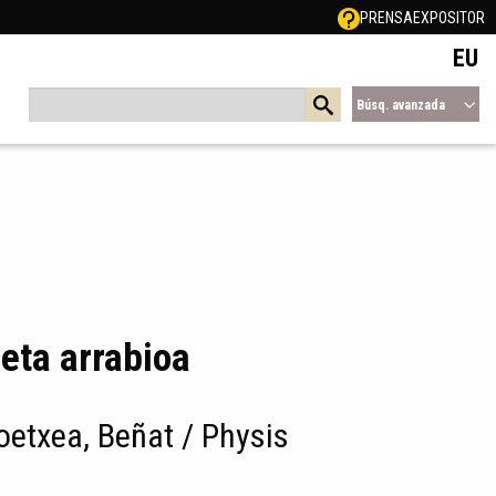
PRENSA
EXPOSITOR
EU
Búsq. avanzada
eta arrabioa
oetxea, Beñat / Physis