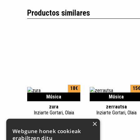
Productos similares
18€
15
Música
Música
zura
zerrautsa
Inziarte Gortari, Olaia
Inziarte Gortari, Olaia
×
Webgune honek cookieak
erabiltzen ditu