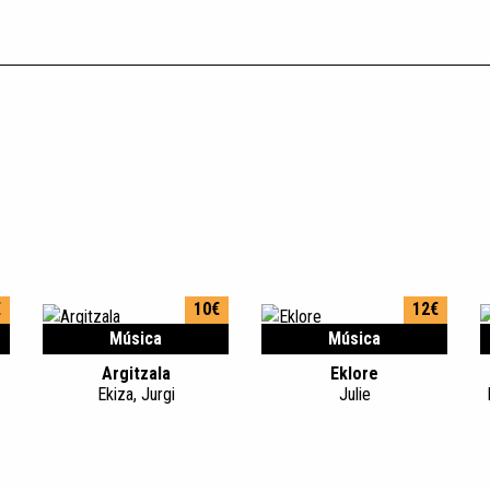
€
10€
12€
Música
Música
Argitzala
Eklore
Ekiza, Jurgi
Julie