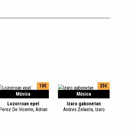
10€
25€
Música
Música
Lozorroan epel
Izaro gabonetan
Perez De Vicente, Adrian
Andres Zelaieta, Izaro