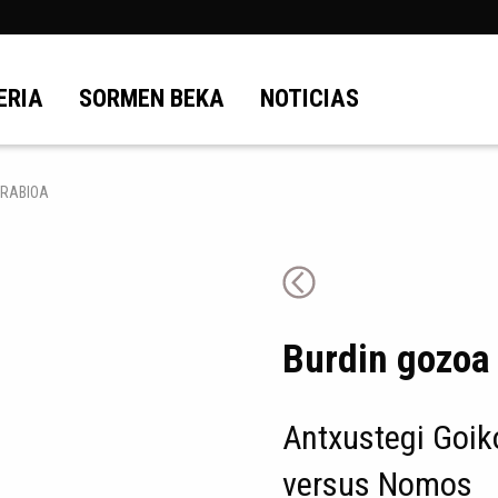
ERIA
SORMEN BEKA
NOTICIAS
RRABIOA
Burdin gozoa 
Antxustegi Goik
versus Nomos