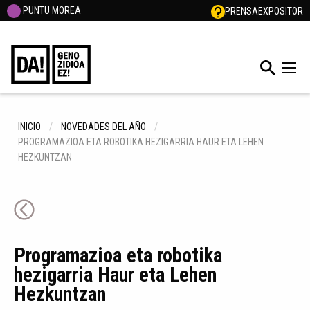
PUNTU MOREA
PRENSA
EXPOSITOR
INICIO
NOVEDADES DEL AÑO
PROGRAMAZIOA ETA ROBOTIKA HEZIGARRIA HAUR ETA LEHEN
HEZKUNTZAN
Programazioa eta robotika
hezigarria Haur eta Lehen
Hezkuntzan