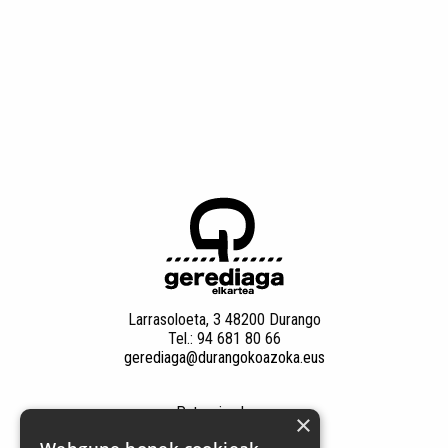
Larrasoloeta, 3 48200 Durango
Tel.: 94 681 80 66
gerediaga@durangokoazoka.eus
Patrocinadores
×