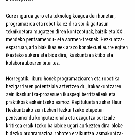
Gure ingurua gero eta teknologikoagoa den honetan,
programazioa eta robotika ez dira soilik gaitasun
teknikoetara mugatzen diren kontzeptuak, baizik eta XXI.
mendeko pentsamendu- eta sormen-tresnak. Hezkuntza-
esparruan, arlo biak ikasleek arazo konplexuei aurre egiten
ikasteko aukera eta bide dira, ikaskuntza aktibo eta
kolaboratiboaren bitartez.
Horregatik, liburu honek programazioaren eta robotika
hezigarriaren potentziala aztertzen du, irakaskuntzaren
zein ikaskuntza-prozesuen ikuspegi berritzaileak eta
praktikoak eskaintzeko asmoz. Kapituluetan zehar Haur
Hezkuntzako zein Lehen Hezkuntzako etapetan
pentsamendu konputazionala eta ezagutza sortzaile
kritikoa eraikitzeko baliabide ugari aurkezten dira: bloke
bidezko programazioa, roboten eraikuntza, asmakuntza-