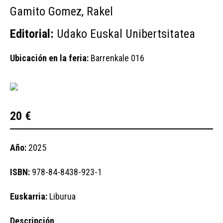
Gamito Gomez, Rakel
Editorial:
Udako Euskal Unibertsitatea
Ubicación en la feria:
Barrenkale 016
20 €
Año:
2025
ISBN:
978-84-8438-923-1
Euskarria:
Liburua
Descripción