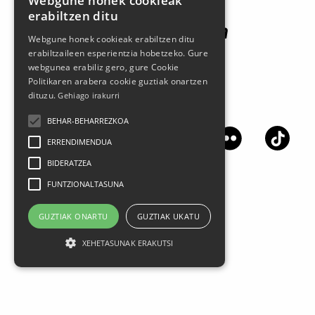
Webgune honek cookieak
erabiltzen ditu
Webgune honek cookieak erabiltzen ditu
erabiltzaileen esperientzia hobetzeko. Gure
webgunea erabiliz gero, gure Cookie
Politikaren arabera cookie guztiak onartzen
dituzu.
Gehiago irakurri
Síguenos en las redes sociales
BEHAR-BEHARREZKOA
ERRENDIMENDUA
BIDERATZEA
FUNTZIONALTASUNA
GUZTIAK ONARTU
GUZTIAK UKATU
XEHETASUNAK ERAKUTSI