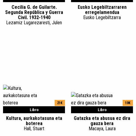
Cecilia G. de Guilarte.
Eusko Legebiltzarraren
Segunda República y Guerra
erregelamendua
Civil. 1932-1940
Eusko Legebiltzarra
Lezamiz Lugarezaresti, Julen
21€
10€
Libro
Libro
Kultura, aurkakotasuna eta
Gatazka eta abusua ez dira
boterea
gauza bera
Hall, Stuart
Macaya, Laura