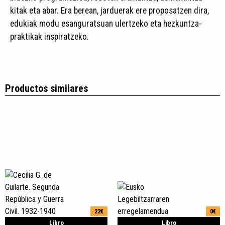
kitak eta abar. Era berean, jarduerak ere proposatzen dira,
edukiak modu esanguratsuan ulertzeko eta hezkuntza-
praktikak inspiratzeko.
Productos similares
22€
0€
Libro
Libro