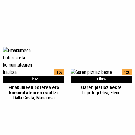
16€
12€
Libro
Libro
Emakumeen boterea eta
Garen piztiaz beste
komunitatearen iraultza
Lopetegi Olea, Elene
Dalla Costa, Mariarosa