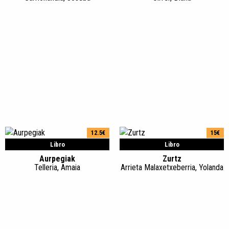
12.5€
15€
Libro
Libro
Aurpegiak
Zurtz
Telleria, Amaia
Arrieta Malaxetxeberria, Yolanda