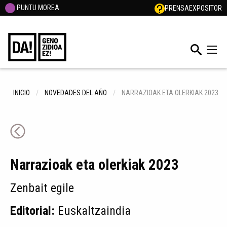
PUNTU MOREA
PRENSA
EXPOSITOR
INICIO
NOVEDADES DEL AÑO
NARRAZIOAK ETA OLERKIAK 2023
Narrazioak eta olerkiak 2023
Zenbait egile
Editorial:
Euskaltzaindia