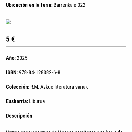
Ubicación en la feria:
Barrenkale 022
5 €
Año:
2025
ISBN:
978-84-128382-6-8
Colección:
R.M. Azkue literatura sariak
Euskarria:
Liburua
Descripción