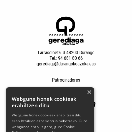
Larrasoloeta, 3 48200 Durango
Tel.: 94 681 80 66
gerediaga@durangokoazoka.eus
Patrocinadores
×
Webgune honek cookieak
erabiltzen ditu
Webgune honek cookieak erabiltzen ditu
erabiltzaileen esperientzia hobetzeko. Gure
webgunea erabiliz gero, gure Cookie