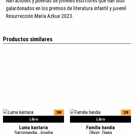
Narraciones y poemas de jóvenes escritores que han sido
galardonados en los premios de literatura infantil y juvenil
Resurrección María Azkue 2023.
Productos similares
20€
22€
Libro
Libro
Luma kantaria
Familia handia
Sarrionandia, Joseba
Oliver, Diana