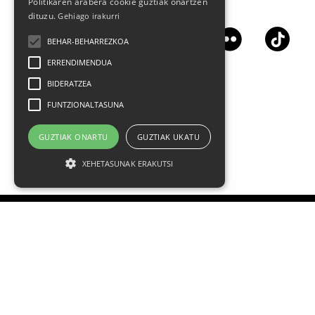
Politikaren arabera cookie guztiak onartzen
Síguenos en las redes sociales
dituzu.
Gehiago irakurri
BEHAR-BEHARREZKOA
ERRENDIMENDUA
BIDERATZEA
FUNTZIONALTASUNA
GUZTIAK ONARTU
GUZTIAK UKATU
XEHETASUNAK ERAKUTSI
Aviso legal
Datos Personales
Política de privacidad
Condiciones generales de contratación
Política de cookies