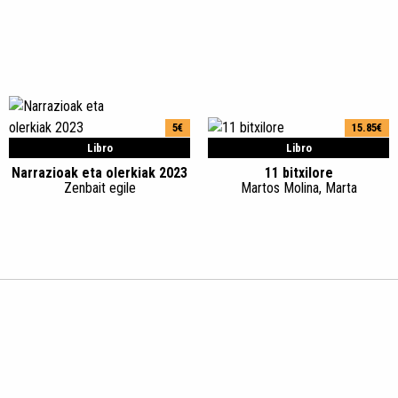
5€
15.85€
Libro
Libro
Narrazioak eta olerkiak 2023
11 bitxilore
Zenbait egile
Martos Molina, Marta