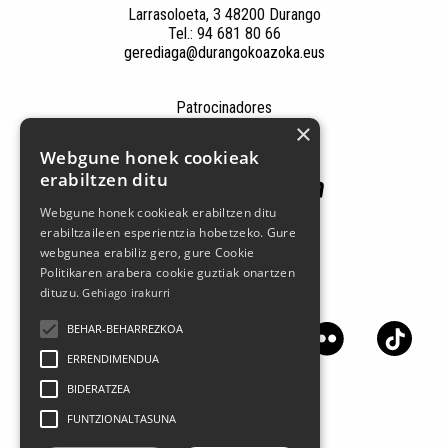
Larrasoloeta, 3 48200 Durango
Tel.: 94 681 80 66
gerediaga@durangokoazoka.eus
Patrocinadores
×
Webgune honek cookieak
erabiltzen ditu
Webgune honek cookieak erabiltzen ditu
erabiltzaileen esperientzia hobetzeko. Gure
webgunea erabiliz gero, gure Cookie
Politikaren arabera cookie guztiak onartzen
dituzu.
Gehiago irakurri
Síguenos en las redes sociales
BEHAR-BEHARREZKOA
ERRENDIMENDUA
BIDERATZEA
FUNTZIONALTASUNA