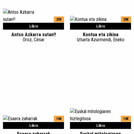
25€
20€
Libro
Libro
Antso Azkarra sutan!!
Kontua eta zikina
Oroz, César
Iztueta Azurmendi, Eneko
16€
16€
Libro
Libro
Esaera zaharrak
Euskal mitologiaren