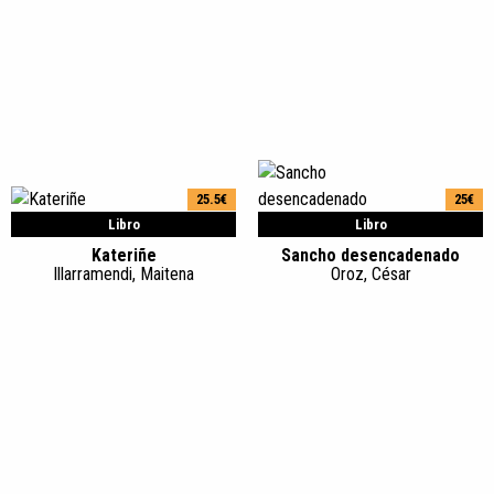
25.5€
25€
Libro
Libro
Kateriñe
Sancho desencadenado
Illarramendi, Maitena
Oroz, César