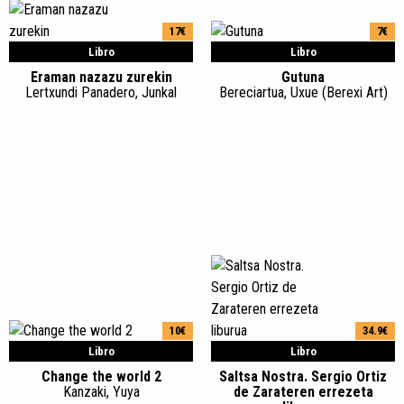
17€
7€
Libro
Libro
Eraman nazazu zurekin
Gutuna
Lertxundi Panadero, Junkal
Bereciartua, Uxue (Berexi Art)
10€
34.9€
Libro
Libro
Change the world 2
Saltsa Nostra. Sergio Ortiz
Kanzaki, Yuya
de Zarateren errezeta