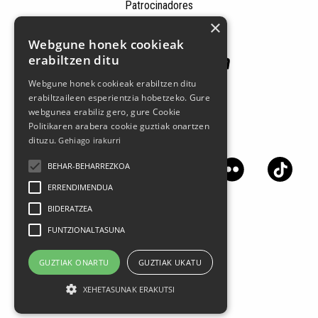
Patrocinadores
×
Webgune honek cookieak
erabiltzen ditu
Webgune honek cookieak erabiltzen ditu
erabiltzaileen esperientzia hobetzeko. Gure
webgunea erabiliz gero, gure Cookie
Politikaren arabera cookie guztiak onartzen
Síguenos en las redes sociales
dituzu.
Gehiago irakurri
BEHAR-BEHARREZKOA
ERRENDIMENDUA
BIDERATZEA
FUNTZIONALTASUNA
GUZTIAK ONARTU
GUZTIAK UKATU
XEHETASUNAK ERAKUTSI