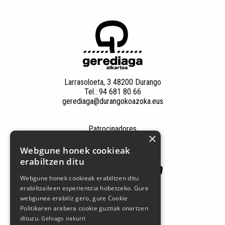
Larrasoloeta, 3 48200 Durango
Tel.: 94 681 80 66
gerediaga@durangokoazoka.eus
Patrocinadores
×
Webgune honek cookieak
erabiltzen ditu
Webgune honek cookieak erabiltzen ditu
erabiltzaileen esperientzia hobetzeko. Gure
webgunea erabiliz gero, gure Cookie
Politikaren arabera cookie guztiak onartzen
dituzu.
Gehiago irakurri
Síguenos en las redes sociales