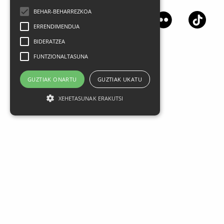
BEHAR-BEHARREZKOA
ERRENDIMENDUA
BIDERATZEA
FUNTZIONALTASUNA
GUZTIAK ONARTU
GUZTIAK UKATU
XEHETASUNAK ERAKUTSI
Aviso legal
Datos Personales
Política de privacidad
Condiciones generales de contratación
Política de cookies