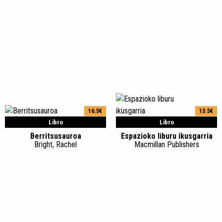
16.5€
13.5€
Libro
Libro
Berritsusauroa
Espazioko liburu ikusgarria
Bright, Rachel
Macmillan Publishers