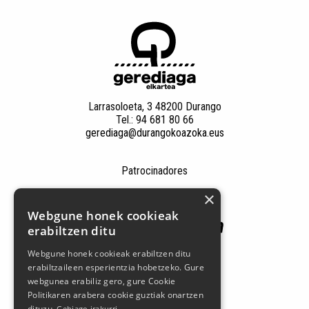
Larrasoloeta, 3 48200 Durango
Tel.: 94 681 80 66
gerediaga@durangokoazoka.eus
Patrocinadores
×
Webgune honek cookieak
erabiltzen ditu
Webgune honek cookieak erabiltzen ditu
erabiltzaileen esperientzia hobetzeko. Gure
webgunea erabiliz gero, gure Cookie
Politikaren arabera cookie guztiak onartzen
Síguenos en las redes sociales
dituzu.
Gehiago irakurri