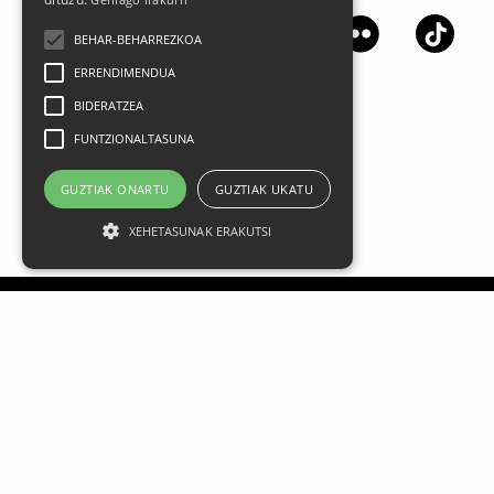
BEHAR-BEHARREZKOA
ERRENDIMENDUA
BIDERATZEA
FUNTZIONALTASUNA
GUZTIAK ONARTU
GUZTIAK UKATU
XEHETASUNAK ERAKUTSI
Aviso legal
Datos Personales
Política de privacidad
Condiciones generales de contratación
Política de cookies
FAQ