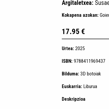
Argitaletxea:
Susa
Kokapena azokan:
Goie
17.95 €
Urtea:
2025
ISBN:
9788411969437
Bilduma:
3D botoiak
Euskarria:
Liburua
Deskripzioa