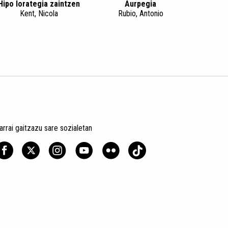
Hipo lorategia zaintzen
Aurpegia
Kent, Nicola
Rubio, Antonio
arrai gaitzazu sare sozialetan