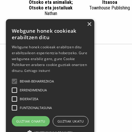
Otsoko eta animaliak;
Itsasoa
Otsoko eta jostailuak
Townhouse Publishing
Nathan
×
Webgune honek cookieak
erabiltzen ditu
Webgune honek cookieak erabiltzen ditu
erabiltzaileen esperientzia hobetzeko. Gure
webgunea erabiliz gero, gure Cookie
Politikaren arabera cookie guztiak onartzen
dituzu.
Gehiago irakurri
BEHAR-BEHARREZKOA
ERRENDIMENDUA
BIDERATZEA
Larrasoloeta, 3 48200 Durango
FUNTZIONALTASUNA
Tel.: 94 681 80 66
gerediaga@durangokoazoka.eus
GUZTIAK ONARTU
GUZTIAK UKATU