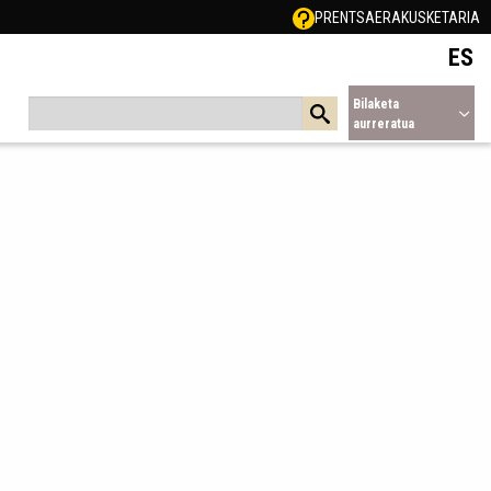
PRENTSA
ERAKUSKETARIA
ES
Bilaketa
aurreratua