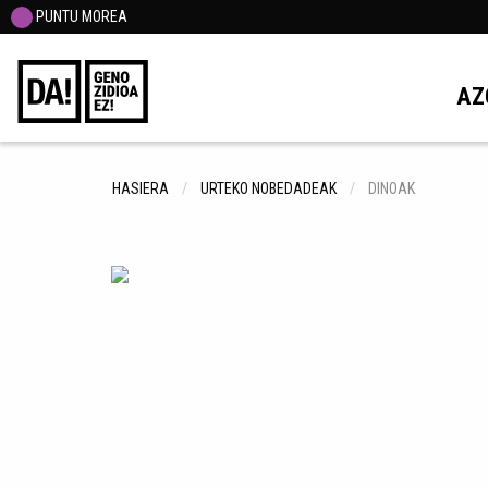
PUNTU MOREA
AZ
HASIERA
URTEKO NOBEDADEAK
DINOAK