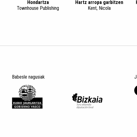
Hondartza
Hartz arropa garbitzen
Townhouse Publishing
Kent, Nicola
Babesle nagusiak
J