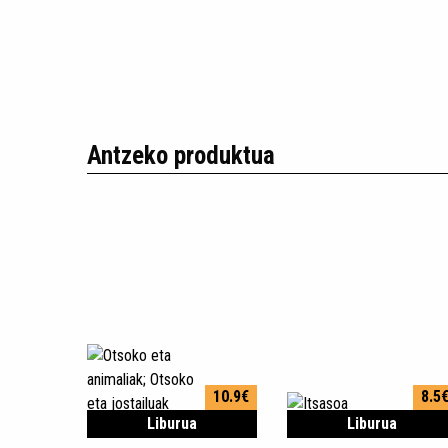
Antzeko produktua
10.9€
8.5
Liburua
Liburua