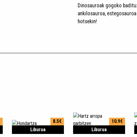
Dinosauroak gogoko badituz
ankilosauroa, estegosauroa 
hotsekin!
€
8.5€
10.9€
Liburua
Liburua