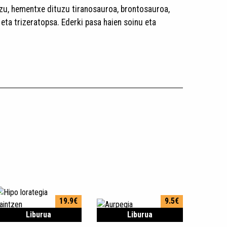
u, hementxe dituzu tiranosauroa, brontosauroa,
eta trizeratopsa. Ederki pasa haien soinu eta
19.9€
9.5€
Liburua
Liburua