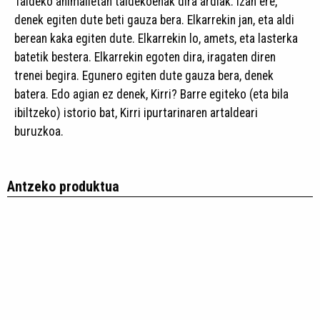
Taldeko animalietan taldekoenak dira ardiak. Izan ere,
denek egiten dute beti gauza bera. Elkarrekin jan, eta aldi
berean kaka egiten dute. Elkarrekin lo, amets, eta lasterka
batetik bestera. Elkarrekin egoten dira, iragaten diren
trenei begira. Egunero egiten dute gauza bera, denek
batera. Edo agian ez denek, Kirri? Barre egiteko (eta bila
ibiltzeko) istorio bat, Kirri ipurtarinaren artaldeari
buruzkoa.
Antzeko produktua