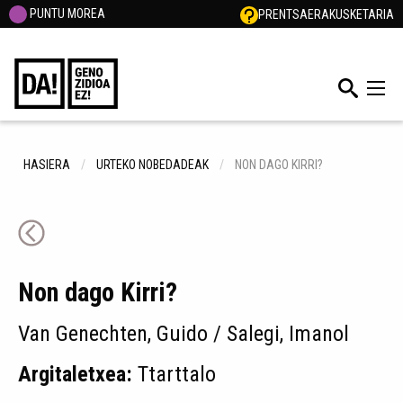
PUNTU MOREA
PRENTSA
ERAKUSKETARIA
HASIERA
URTEKO NOBEDADEAK
NON DAGO KIRRI?
Non dago Kirri?
Van Genechten, Guido / Salegi, Imanol
Argitaletxea:
Ttarttalo