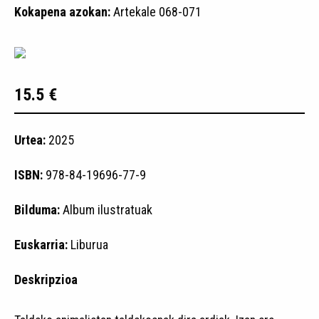
Kokapena azokan:
Artekale 068-071
15.5 €
Urtea:
2025
ISBN:
978-84-19696-77-9
Bilduma:
Album ilustratuak
Euskarria:
Liburua
Deskripzioa