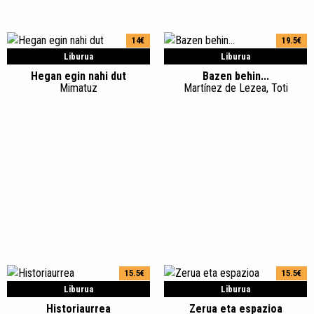
14€
19.5€
Liburua
Liburua
Hegan egin nahi dut
Bazen behin...
Mimatuz
Martínez de Lezea, Toti
15.5€
15.5€
Liburua
Liburua
Historiaurrea
Zerua eta espazioa