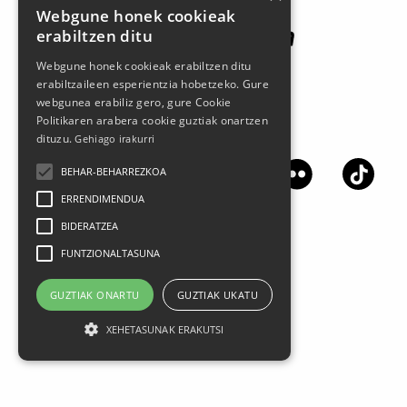
Webgune honek cookieak
erabiltzen ditu
Webgune honek cookieak erabiltzen ditu
erabiltzaileen esperientzia hobetzeko. Gure
webgunea erabiliz gero, gure Cookie
Politikaren arabera cookie guztiak onartzen
Jarrai gaitzazu sare sozialetan
dituzu.
Gehiago irakurri
BEHAR-BEHARREZKOA
ERRENDIMENDUA
BIDERATZEA
FUNTZIONALTASUNA
GUZTIAK ONARTU
GUZTIAK UKATU
XEHETASUNAK ERAKUTSI