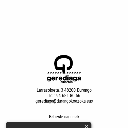
Larrasoloeta, 3 48200 Durango
Tel.: 94 681 80 66
gerediaga@durangokoazoka.eus
Babesle nagusiak
×