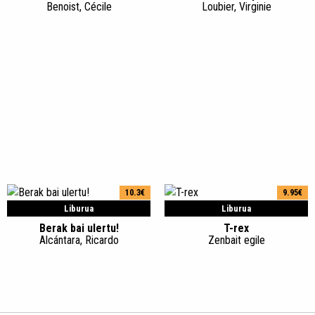
Benoist, Cécile
Loubier, Virginie
10.3€
9.95€
Liburua
Liburua
Berak bai ulertu!
T-rex
Alcántara, Ricardo
Zenbait egile