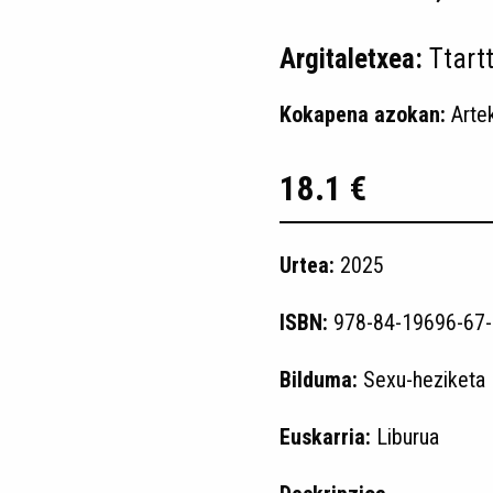
Argitaletxea:
Ttart
Kokapena azokan:
Arte
18.1 €
Urtea:
2025
ISBN:
978-84-19696-67-
Bilduma:
Sexu-heziketa
Euskarria:
Liburua