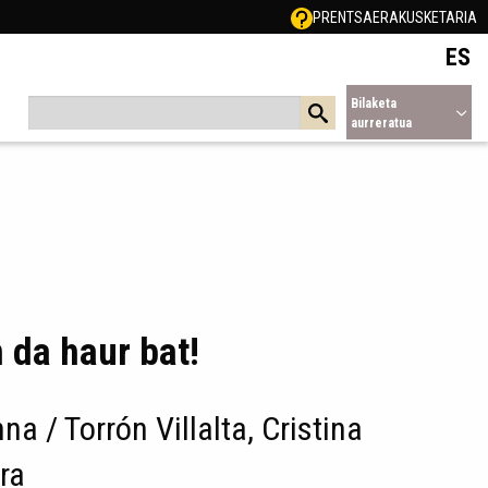
PRENTSA
ERAKUSKETARIA
ES
Bilaketa
aurreratua
 da haur bat!
na / Torrón Villalta, Cristina
ora