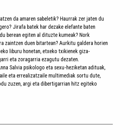
ratzen da amaren sabeletik? Haurrak zer jaten du
a gero? Jirafa batek har dezake elefante baten
du berean egiten al dituzte kumeak? Nork
a zaintzen duen bitartean? Aurkitu galdera horien
eko liburu honetan, etxeko txikienek giza-
arri eta zoragarria ezagutu dezaten.
na Salvia psikologo eta sexu-heziketan adituak,
zaile eta errealizatzaile multimediak sortu dute,
du zuzen, argi eta dibertigarrian hitz egiteko