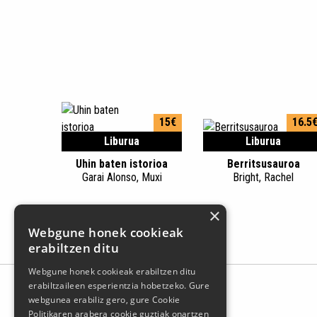
15€
16.5
Liburua
Liburua
Uhin baten istorioa
Berritsusauroa
Garai Alonso, Muxi
Bright, Rachel
×
Webgune honek cookieak
erabiltzen ditu
Webgune honek cookieak erabiltzen ditu
erabiltzaileen esperientzia hobetzeko. Gure
webgunea erabiliz gero, gure Cookie
Politikaren arabera cookie guztiak onartzen