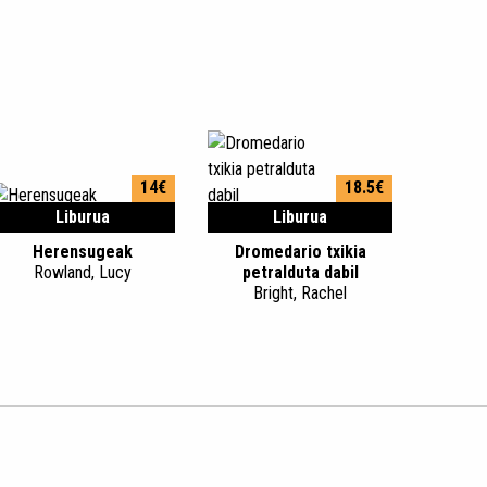
14€
18.5€
Liburua
Liburua
Herensugeak
Dromedario txikia
Rowland, Lucy
petralduta dabil
Bright, Rachel