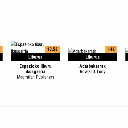
€
13.5€
14€
Liburua
Liburua
Espazioko liburu
Adarbakarrak
ikusgarria
Rowland, Lucy
Macmillan Publishers