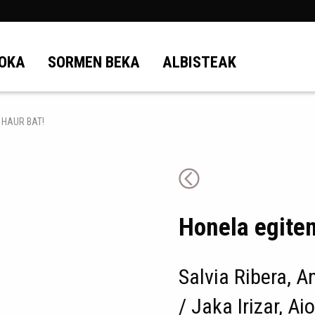
OKA
SORMEN BEKA
ALBISTEAK
 HAUR BAT!
Honela egiten
Salvia Ribera, An
/ Jaka Irizar, Ai