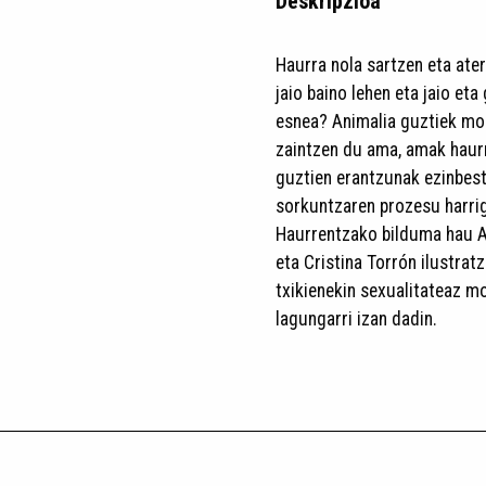
Deskripzioa
Haurra nola sartzen eta ate
jaio baino lehen eta jaio et
esnea? Animalia guztiek mo
zaintzen du ama, amak haurr
guztien erantzunak ezinbest
sorkuntzaren prozesu harrig
Haurrentzako bilduma hau An
eta Cristina Torrón ilustrat
txikienekin sexualitateaz mo
lagungarri izan dadin.