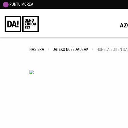
PUNTU MOREA
AZ
HASIERA
URTEKO NOBEDADEAK
HONELA EGITEN DA