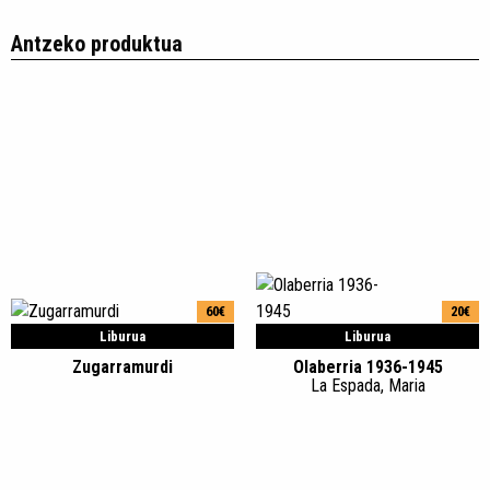
Antzeko produktua
60€
20€
Liburua
Liburua
Zugarramurdi
Olaberria 1936-1945
La Espada, Maria