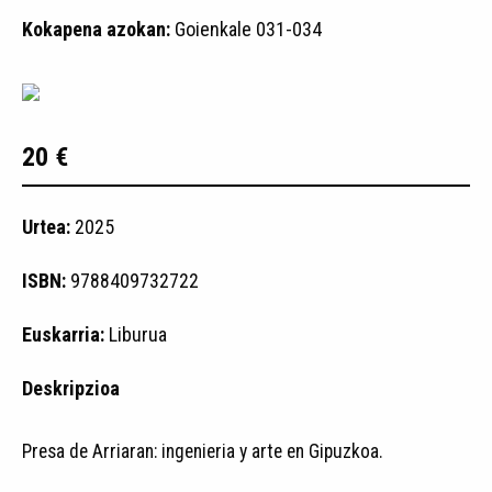
Kokapena azokan:
Goienkale 031-034
20 €
Urtea:
2025
ISBN:
9788409732722
Euskarria:
Liburua
Deskripzioa
Presa de Arriaran: ingenieria y arte en Gipuzkoa.