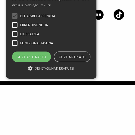
Jarrai gaitzazu sare sozialetan
dituzu.
Gehiago irakurri
BEHAR-BEHARREZKOA
ERRENDIMENDUA
BIDERATZEA
FUNTZIONALTASUNA
GUZTIAK ONARTU
GUZTIAK UKATU
XEHETASUNAK ERAKUTSI
Lege oharra
Datu Pertsonalak
Pribatasun politika
Kontratazio Baldintza Orokorrak
Cookien Erabilera