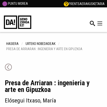
PUNTU MOREA
PRENTSA
ERAKUSKETARIA
HASIERA
URTEKO NOBEDADEAK
PRESA DE ARRIARAN : INGENIERIA Y ARTE EN GIPUZKOA
Presa de Arriaran : ingenieria y
arte en Gipuzkoa
Elósegui Itxaso, María