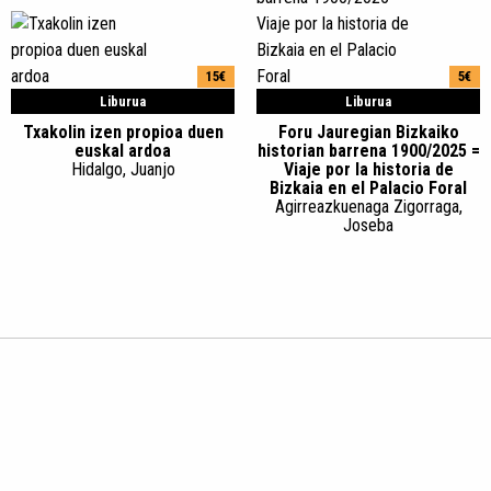
15€
5€
Liburua
Liburua
Txakolin izen propioa duen
Foru Jauregian Bizkaiko
euskal ardoa
historian barrena 1900/2025 =
Hidalgo, Juanjo
Viaje por la historia de
Bizkaia en el Palacio Foral
Agirreazkuenaga Zigorraga,
Joseba