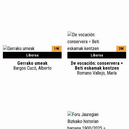
19€
20€
Liburua
Liburua
Gerrako umeak
De vocación: conservera =
Bargos Cucó, Alberto
Beti eskamak kentzen
Romano Vallejo, María