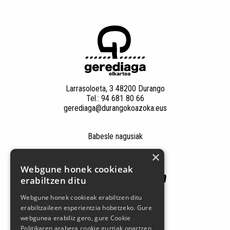
Larrasoloeta, 3 48200 Durango
Tel.: 94 681 80 66
gerediaga@durangokoazoka.eus
Babesle nagusiak
×
Webgune honek cookieak
erabiltzen ditu
Webgune honek cookieak erabiltzen ditu
erabiltzaileen esperientzia hobetzeko. Gure
webgunea erabiliz gero, gure Cookie
Politikaren arabera cookie guztiak onartzen