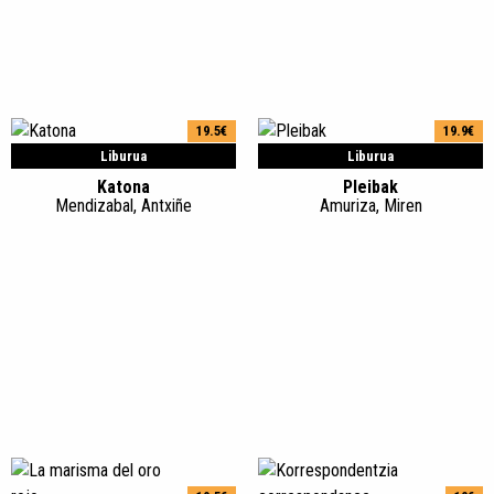
19.5€
19.9€
Liburua
Liburua
Katona
Pleibak
Mendizabal, Antxiñe
Amuriza, Miren