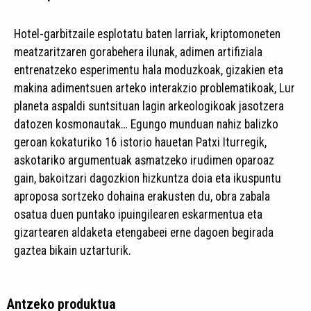
Hotel-garbitzaile esplotatu baten larriak, kriptomoneten
meatzaritzaren gorabehera ilunak, adimen artifiziala
entrenatzeko esperimentu hala moduzkoak, gizakien eta
makina adimentsuen arteko interakzio problematikoak, Lur
planeta aspaldi suntsituan lagin arkeologikoak jasotzera
datozen kosmonautak… Egungo munduan nahiz balizko
geroan kokaturiko 16 istorio hauetan Patxi Iturregik,
askotariko argumentuak asmatzeko irudimen oparoaz
gain, bakoitzari dagozkion hizkuntza doia eta ikuspuntu
aproposa sortzeko dohaina erakusten du, obra zabala
osatua duen puntako ipuingilearen eskarmentua eta
gizartearen aldaketa etengabeei erne dagoen begirada
gaztea bikain uztarturik.
Antzeko produktua