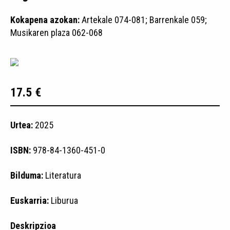
Kokapena azokan:
Artekale 074-081; Barrenkale 059;
Musikaren plaza 062-068
17.5 €
Urtea:
2025
ISBN:
978-84-1360-451-0
Bilduma:
Literatura
Euskarria:
Liburua
Deskripzioa