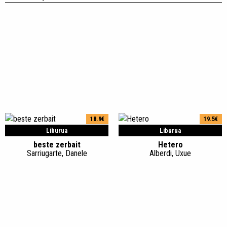
18.9€
19.5€
Liburua
Liburua
beste zerbait
Hetero
Sarriugarte, Danele
Alberdi, Uxue