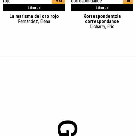
19.5€
10€
Liburua
Liburua
La marisma del oro rojo
Korrespondentzia
Fernandez, Elena
correspondance
Dicharry, Eric