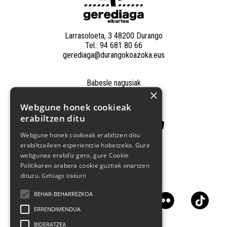
Larrasoloeta, 3 48200 Durango
Tel.: 94 681 80 66
gerediaga@durangokoazoka.eus
Babesle nagusiak
×
Webgune honek cookieak
erabiltzen ditu
Webgune honek cookieak erabiltzen ditu
erabiltzaileen esperientzia hobetzeko. Gure
webgunea erabiliz gero, gure Cookie
Politikaren arabera cookie guztiak onartzen
dituzu.
Gehiago irakurri
Jarrai gaitzazu sare sozialetan
BEHAR-BEHARREZKOA
ERRENDIMENDUA
BIDERATZEA