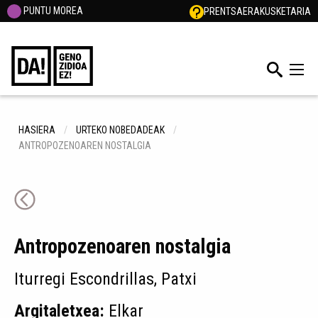
PUNTU MOREA
PRENTSA
ERAKUSKETARIA
HASIERA
URTEKO NOBEDADEAK
ANTROPOZENOAREN NOSTALGIA
Antropozenoaren nostalgia
Iturregi Escondrillas, Patxi
Argitaletxea:
Elkar