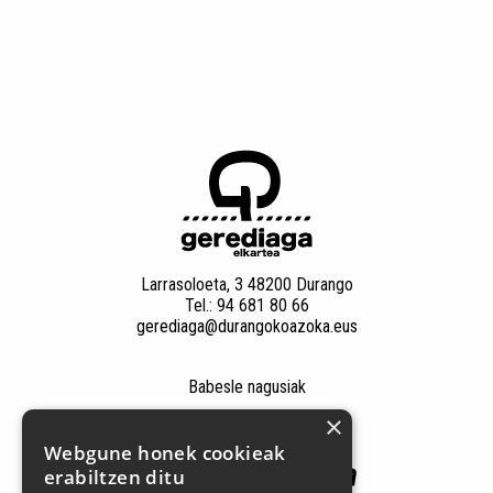
Larrasoloeta, 3 48200 Durango
Tel.: 94 681 80 66
gerediaga@durangokoazoka.eus
Babesle nagusiak
×
Webgune honek cookieak
erabiltzen ditu