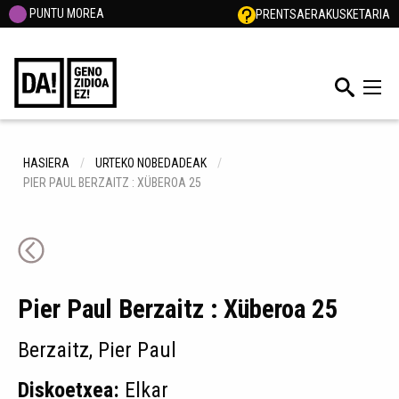
PUNTU MOREA
PRENTSA
ERAKUSKETARIA
HASIERA
URTEKO NOBEDADEAK
PIER PAUL BERZAITZ : XÜBEROA 25
Pier Paul Berzaitz : Xüberoa 25
Berzaitz, Pier Paul
Diskoetxea:
Elkar