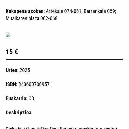
Kokapena azokan:
Artekale 074-081; Barrenkale 059;
Musikaren plaza 062-068
15 €
Urtea:
2025
ISBN:
8436007089571
Euskarria:
CD
Deskripzioa