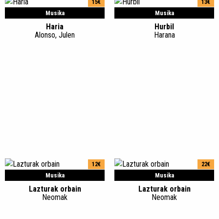
15€
13€
Musika
Musika
Haria
Hurbil
Alonso, Julen
Harana
12€
22€
Musika
Musika
Lazturak orbain
Lazturak orbain
Neomak
Neomak