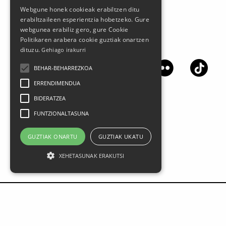
Webgune honek cookieak erabiltzen ditu
erabiltzaileen esperientzia hobetzeko. Gure
webgunea erabiliz gero, gure Cookie
Politikaren arabera cookie guztiak onartzen
Jarrai gaitzazu sare sozialetan
dituzu.
Gehiago irakurri
BEHAR-BEHARREZKOA
ERRENDIMENDUA
BIDERATZEA
FUNTZIONALTASUNA
GUZTIAK ONARTU
GUZTIAK UKATU
XEHETASUNAK ERAKUTSI
Lege oharra
Datu Pertsonalak