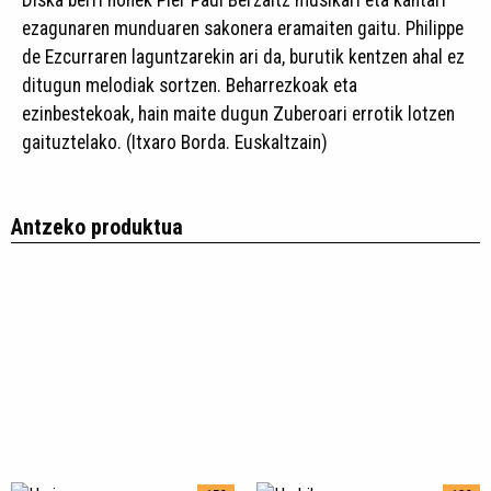
Diska berri honek Pier Paul Berzaitz musikari eta kantari
ezagunaren munduaren sakonera eramaiten gaitu. Philippe
de Ezcurraren laguntzarekin ari da, burutik kentzen ahal ez
ditugun melodiak sortzen. Beharrezkoak eta
ezinbestekoak, hain maite dugun Zuberoari errotik lotzen
gaituztelako. (Itxaro Borda. Euskaltzain)
Antzeko produktua