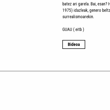
batez ari garela. Bai, esan?
1975) idazleak, genero belt
surrealismoarekin.​
GUAU ( eitb )
Bideoa