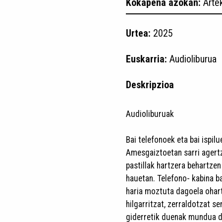
Kokapena azokan:
Arte
Urtea:
2025
Euskarria:
Audioliburua
Deskripzioa
Audioliburuak
Bai telefonoek eta bai ispil
Amesgaiztoetan sarri agertz
pastillak hartzera behartze
hauetan. Telefono- kabina ba
haria moztuta dagoela ohar
hilgarritzat, zerraldotzat 
giderretik duenak mundua d