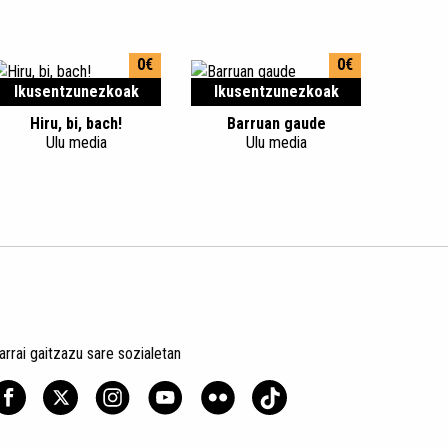
0€
0€
Ikusentzunezkoak
Ikusentzunezkoak
Hiru, bi, bach!
Barruan gaude
Ulu media
Ulu media
arrai gaitzazu sare sozialetan