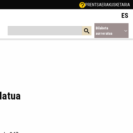
PRENTSA
ERAKUSKETARIA
ES
Bilaketa
aurreratua
latua