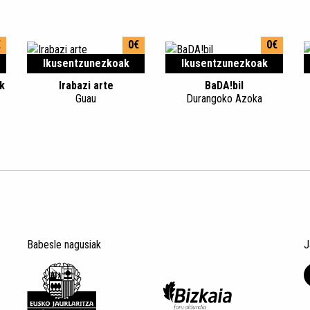
€
0€
0€
Ikusentzunezkoak
Ikusentzunezkoak
ak
Irabazi arte
BaDA!bil
Guau
Durangoko Azoka
Babesle nagusiak
J