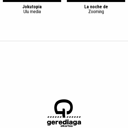
Jokutopia
La noche de
Ulu media
Zooming