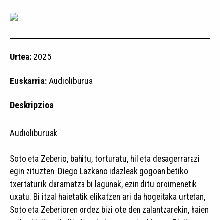
Urtea:
2025
Euskarria:
Audioliburua
Deskripzioa
Audioliburuak
Soto eta Zeberio, bahitu, torturatu, hil eta desagerrarazi
egin zituzten. Diego Lazkano idazleak gogoan betiko
txertaturik daramatza bi lagunak, ezin ditu oroimenetik
uxatu. Bi itzal haietatik elikatzen ari da hogeitaka urtetan,
Soto eta Zeberioren ordez bizi ote den zalantzarekin, haien