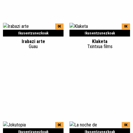
0€
0€
Ikusentzunezkoak
Ikusentzunezkoak
Irabazi arte
Klaketa
Guau
Txintxua films
0€
0€
Ikusentzunezkoak
Ikusentzunezkoak