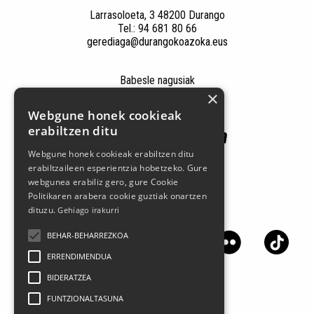
Larrasoloeta, 3 48200 Durango
Tel.: 94 681 80 66
gerediaga@durangokoazoka.eus
Babesle nagusiak
×
Webgune honek cookieak
erabiltzen ditu
Webgune honek cookieak erabiltzen ditu
erabiltzaileen esperientzia hobetzeko. Gure
webgunea erabiliz gero, gure Cookie
Politikaren arabera cookie guztiak onartzen
dituzu.
Gehiago irakurri
Jarrai gaitzazu sare sozialetan
BEHAR-BEHARREZKOA
ERRENDIMENDUA
BIDERATZEA
FUNTZIONALTASUNA