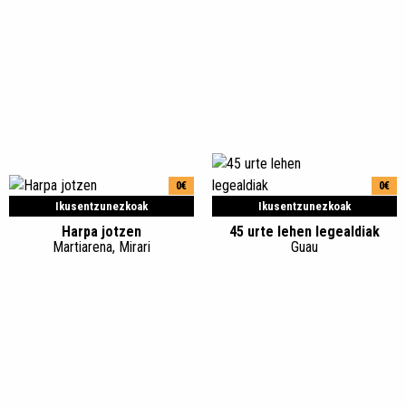
0€
0€
Ikusentzunezkoak
Ikusentzunezkoak
Harpa jotzen
45 urte lehen legealdiak
Martiarena, Mirari
Guau