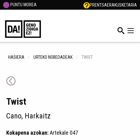
PUNTU MOREA
PRENTSA
ERAKUSKETARIA
HASIERA
URTEKO NOBEDADEAK
TWIST
Twist
Cano, Harkaitz
Kokapena azokan:
Artekale 047