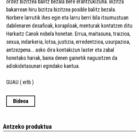
ordez bizitzea balitz bezala bere erantzukizuna. Bizitza
bakarrean hiru bizitza bizitzea posible balitz bezala.
Norbere larrutik ihes egin eta larru berri bila itsumustuan
dabilenaren desafioak, korapiloak, menturak kontatzen ditu
Harkaitz Canok nobela honetan. Errua, maitasuna, traizioa,
sexua, indarkeria, lotsa, justizia, erredentzioa, usurpazioa,
antzezpena... asko dira kontakizun laster eta zabal
honetako hariak, baina denen gainetik nagusitzen da
adiskidetasunari egindako kantua. ​
GUAU ( eitb )
Bideoa
Antzeko produktua