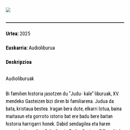
Urtea:
2025
Euskarria:
Audioliburua
Deskripzioa
Audioliburuak
Bi familien historia jasotzen du "Judu- kale" liburuak, XV.
mendeko Gasteizen bizi diren bi familiarena. Judua da
bata, kristaua bestea. Iragan bera dute, elkarri lotua, baina
maitasun eta gorroto istorio bat ere badu bere baitan
historia harrigarri honek. Dabid sendagilea eta haren