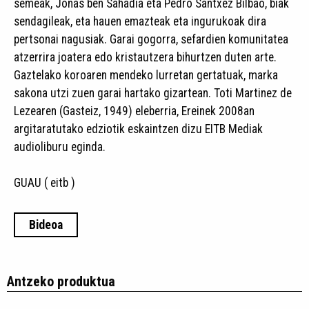
semeak, Jonas ben Sahadia eta Pedro Santxez Bilbao, biak
sendagileak, eta hauen emazteak eta ingurukoak dira
pertsonai nagusiak. Garai gogorra, sefardien komunitatea
atzerrira joatera edo kristautzera bihurtzen duten arte.
Gaztelako koroaren mendeko lurretan gertatuak, marka
sakona utzi zuen garai hartako gizartean. Toti Martinez de
Lezearen (Gasteiz, 1949) eleberria, Ereinek 2008an
argitaratutako edziotik eskaintzen dizu EITB Mediak
audioliburu eginda.​
GUAU ( eitb )
Bideoa
Antzeko produktua