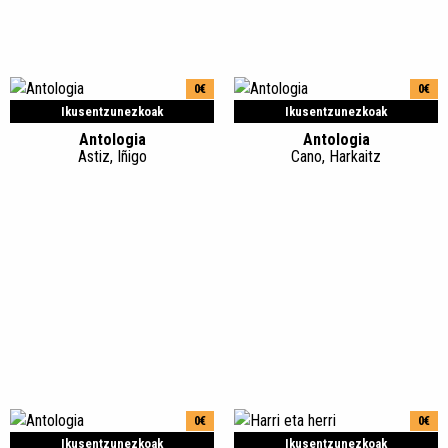
0€
0€
Ikusentzunezkoak
Ikusentzunezkoak
Antologia
Antologia
Astiz, Iñigo
Cano, Harkaitz
0€
0€
Ikusentzunezkoak
Ikusentzunezkoak