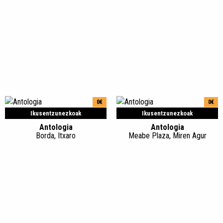
0€
0€
Ikusentzunezkoak
Ikusentzunezkoak
Antologia
Antologia
Borda, Itxaro
Meabe Plaza, Miren Agur