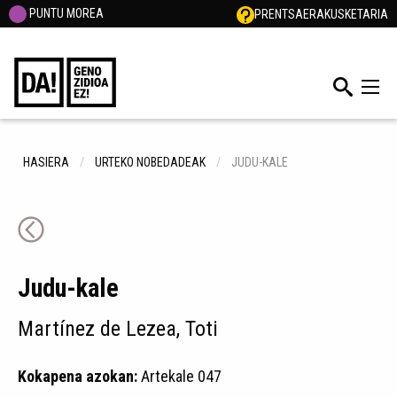
PUNTU MOREA
PRENTSA
ERAKUSKETARIA
HASIERA
URTEKO NOBEDADEAK
JUDU-KALE
Judu-kale
Martínez de Lezea, Toti
Kokapena azokan:
Artekale 047