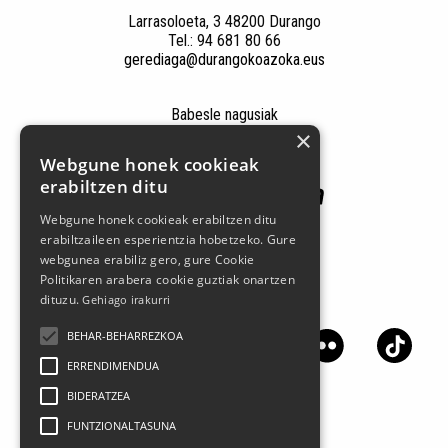
Larrasoloeta, 3 48200 Durango
Tel.: 94 681 80 66
gerediaga@durangokoazoka.eus
Babesle nagusiak
×
Webgune honek cookieak
erabiltzen ditu
Webgune honek cookieak erabiltzen ditu
erabiltzaileen esperientzia hobetzeko. Gure
webgunea erabiliz gero, gure Cookie
Politikaren arabera cookie guztiak onartzen
dituzu.
Gehiago irakurri
Jarrai gaitzazu sare sozialetan
BEHAR-BEHARREZKOA
ERRENDIMENDUA
BIDERATZEA
FUNTZIONALTASUNA