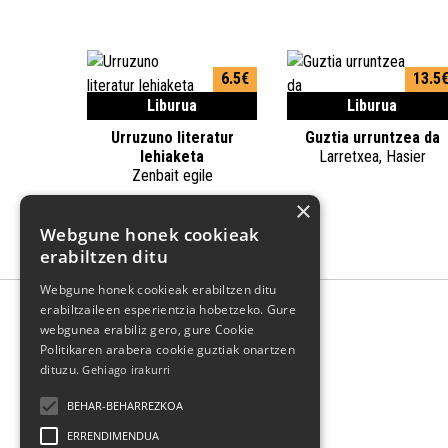
6.5€
13.5
Liburua
Liburua
Urruzuno literatur
Guztia urruntzea da
lehiaketa
Larretxea, Hasier
Zenbait egile
×
Webgune honek cookieak
erabiltzen ditu
Webgune honek cookieak erabiltzen ditu
erabiltzaileen esperientzia hobetzeko. Gure
webgunea erabiliz gero, gure Cookie
Politikaren arabera cookie guztiak onartzen
dituzu.
Gehiago irakurri
BEHAR-BEHARREZKOA
ERRENDIMENDUA