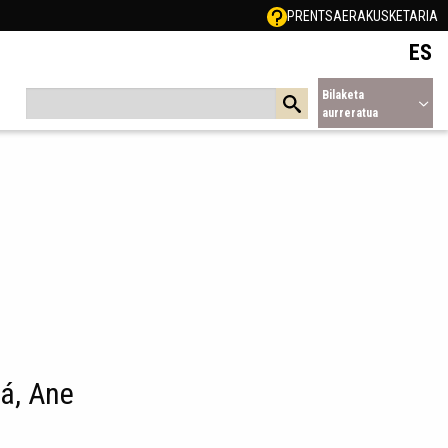
PRENTSA
ERAKUSKETARIA
ES
Bilaketa
aurreratua
á, Ane