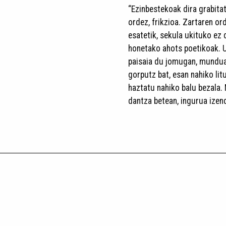
“Ezinbestekoak dira grabitat
ordez, frikzioa. Zartaren or
esatetik, sekula ukituko ez 
honetako ahots poetikoak. U
paisaia du jomugan, mundua
gorputz bat, esan nahiko lit
haztatu nahiko balu bezala. 
dantza betean, ingurua izen