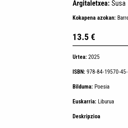
Argitaletxea:
Susa
Kokapena azokan:
Barr
13.5 €
Urtea:
2025
ISBN:
978-84-19570-45-
Bilduma:
Poesia
Euskarria:
Liburua
Deskripzioa