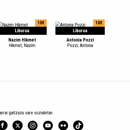
10€
10€
Liburua
Liburua
Nazim Hikmet
Antonia Pozzi
Hikmet, Nazim
Pozzi, Antonia
arrai gaitzazu sare sozialetan