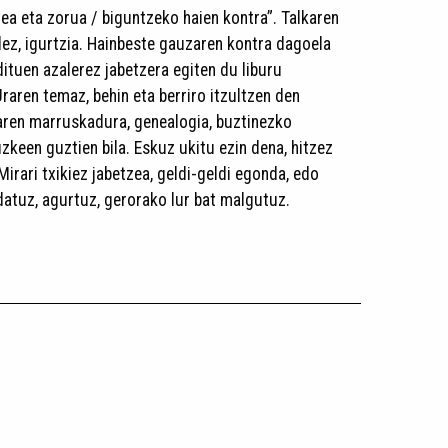
ea eta zorua / biguntzeko haien kontra”. Talkaren
dez, igurtzia. Hainbeste gauzaren kontra dagoela
dituen azalerez jabetzera egiten du liburu
raren temaz, behin eta berriro itzultzen den
ren marruskadura, genealogia, buztinezko
uzkeen guztien bila. Eskuz ukitu ezin dena, hitzez
Mirari txikiez jabetzea, geldi-geldi egonda, edo
datuz, agurtuz, gerorako lur bat malgutuz.