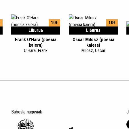
€
10€
10€
Liburua
Liburua
Frank O'Hara (poesia
Oscar Milosz (poesia
kaiera)
kaiera)
O'Hara, Frank
Milosz, Oscar
Babesle nagusiak
J