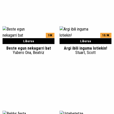
10€
10.9€
Liburua
Liburua
Beste egun nekagarri bat
Argi ibili inguma lotiekin!
Yubero Ona, Beatriz
Stuart, Scott