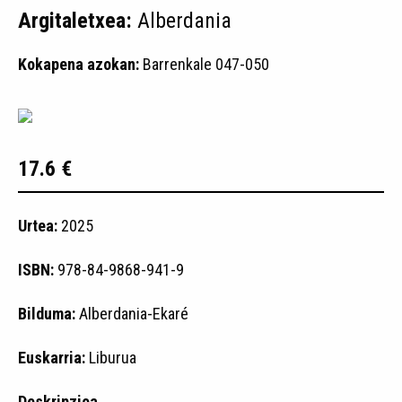
Argitaletxea:
Alberdania
Kokapena azokan:
Barrenkale 047-050
17.6 €
Urtea:
2025
ISBN:
978-84-9868-941-9
Bilduma:
Alberdania-Ekaré
Euskarria:
Liburua
Deskripzioa