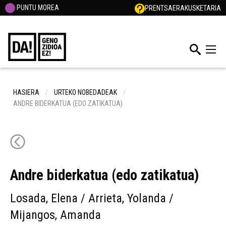
PUNTU MOREA
PRENTSA
ERAKUSKETARIA
HASIERA
URTEKO NOBEDADEAK
ANDRE BIDERKATUA (EDO ZATIKATUA)
Andre biderkatua (edo zatikatua)
Losada, Elena / Arrieta, Yolanda /
Mijangos, Amanda