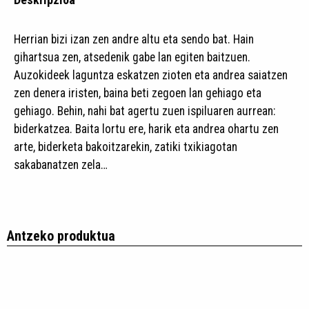
Herrian bizi izan zen andre altu eta sendo bat. Hain
gihartsua zen, atsedenik gabe lan egiten baitzuen.
Auzokideek laguntza eskatzen zioten eta andrea saiatzen
zen denera iristen, baina beti zegoen lan gehiago eta
gehiago. Behin, nahi bat agertu zuen ispiluaren aurrean:
biderkatzea. Baita lortu ere, harik eta andrea ohartu zen
arte, biderketa bakoitzarekin, zatiki txikiagotan
sakabanatzen zela…
Antzeko produktua