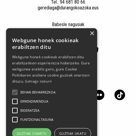
Tel.: 94 681 80 66
gerediaga@durangokoazoka.eus
Babesle nagusiak
×
Webgune honek cookieak
erabiltzen ditu
Webgune honek cookieak erabiltzen ditu
erabiltzaileen esperientzia hobetzeko. Gure
webgunea erabiliz gero, gure Cookie
Politikaren arabera cookie guztiak onartzen
dituzu.
Jarrai gaitzazu sare sozialetan
Gehiago irakurri
BEHAR-BEHARREZKOA
ERRENDIMENDUA
BIDERATZEA
FUNTZIONALTASUNA
GUZTIAK ONARTU
GUZTIAK UKATU