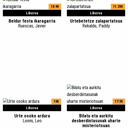
10.9€
11.25€
Liburua
Liburua
Beldur festa ikaragarria
Urtebetetze zalapartatsua
Ruescas, Javier
Rekalde, Paddy
16€
17.5€
Liburua
Liburua
Urte osoko ardura
Bilatu eta aurkitu
Lionni, Leo
desberdintasunak uharte
misteriotsuan