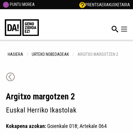
PUNTU MOREA
PRENTSA
ERAKUSKETARIA
HASIERA
URTEKO NOBEDADEAK
ARGITXO MARGOTZEN 2
Argitxo margotzen 2
Euskal Herriko Ikastolak
Kokapena azokan:
Goienkale 018; Artekale 064