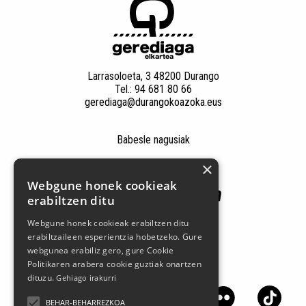
Larrasoloeta, 3 48200 Durango
Tel.: 94 681 80 66
gerediaga@durangokoazoka.eus
Babesle nagusiak
×
Webgune honek cookieak
erabiltzen ditu
Webgune honek cookieak erabiltzen ditu
erabiltzaileen esperientzia hobetzeko. Gure
webgunea erabiliz gero, gure Cookie
Politikaren arabera cookie guztiak onartzen
Jarrai gaitzazu sare sozialetan
dituzu.
Gehiago irakurri
BEHAR-BEHARREZKOA