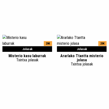
28€
20€
Jolasak
Jolasak
Misterio kasu laburrak
Ararlako Ttantta misterio
Txintxa jolasak
jolasa
Txintxa jolasak