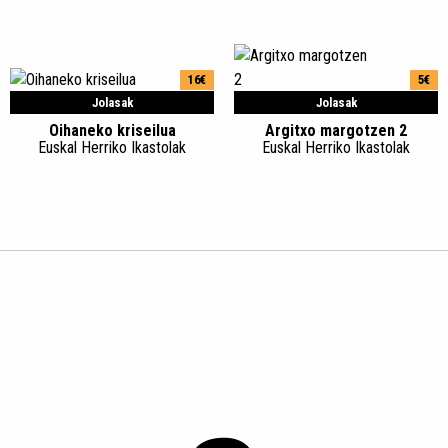
16€
5€
Jolasak
Jolasak
Oihaneko kriseilua
Argitxo margotzen 2
Euskal Herriko Ikastolak
Euskal Herriko Ikastolak