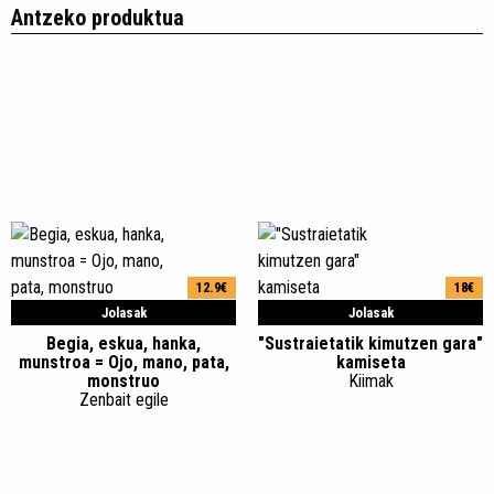
Antzeko produktua
12.9€
18€
Jolasak
Jolasak
Begia, eskua, hanka,
"Sustraietatik kimutzen gara"
munstroa = Ojo, mano, pata,
kamiseta
monstruo
Kiimak
Zenbait egile