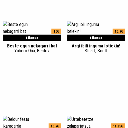
10€
10.9€
Liburua
Liburua
Beste egun nekagarri bat
Argi ibili inguma lotiekin!
Yubero Ona, Beatriz
Stuart, Scott
10.9€
11.25€