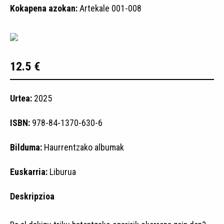
Kokapena azokan:
Artekale 001-008
12.5 €
Urtea:
2025
ISBN:
978-84-1370-630-6
Bilduma:
Haurrentzako albumak
Euskarria:
Liburua
Deskripzioa