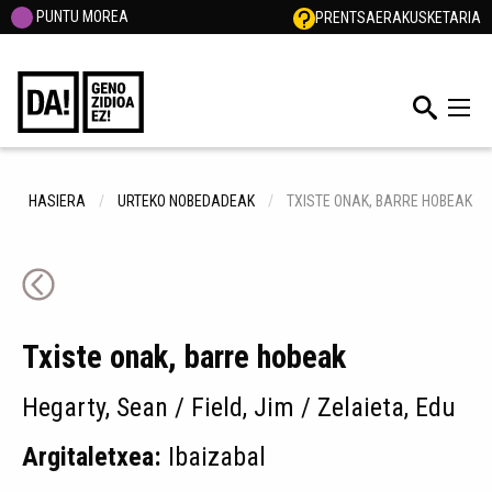
PUNTU MOREA
PRENTSA
ERAKUSKETARIA
HASIERA
URTEKO NOBEDADEAK
TXISTE ONAK, BARRE HOBEAK
Txiste onak, barre hobeak
Hegarty, Sean / Field, Jim / Zelaieta, Edu
Argitaletxea:
Ibaizabal