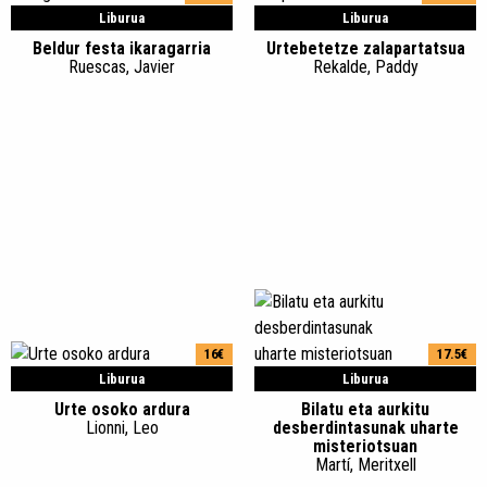
Liburua
Liburua
Beldur festa ikaragarria
Urtebetetze zalapartatsua
Ruescas, Javier
Rekalde, Paddy
16€
17.5€
Liburua
Liburua
Urte osoko ardura
Bilatu eta aurkitu
Lionni, Leo
desberdintasunak uharte
misteriotsuan
Martí, Meritxell