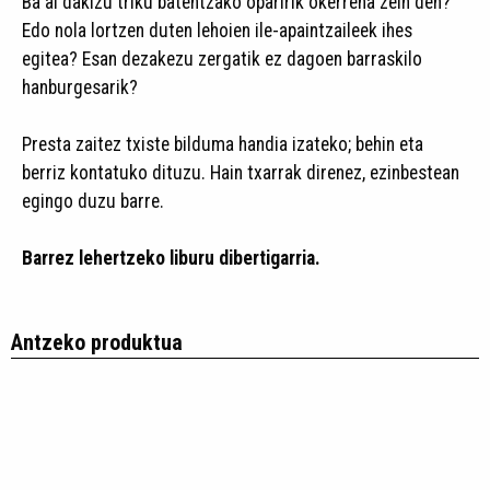
Ba al dakizu triku batentzako oparirik okerrena zein den?
Edo nola lortzen duten lehoien ile-apaintzaileek ihes
egitea? Esan dezakezu zergatik ez dagoen barraskilo
hanburgesarik?
Presta zaitez txiste bilduma handia izateko; behin eta
berriz kontatuko dituzu. Hain txarrak direnez, ezinbestean
egingo duzu barre.
Barrez lehertzeko liburu dibertigarria.
Antzeko produktua