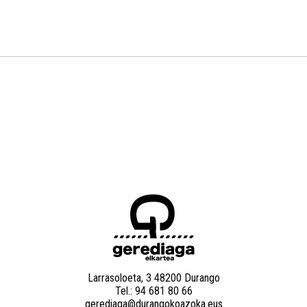
Larrasoloeta, 3 48200 Durango
Tel.: 94 681 80 66
gerediaga@durangokoazoka.eus