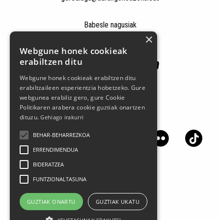
Babesle nagusiak
×
Webgune honek cookieak
erabiltzen ditu
Webgune honek cookieak erabiltzen ditu
erabiltzaileen esperientzia hobetzeko. Gure
webgunea erabiliz gero, gure Cookie
Politikaren arabera cookie guztiak onartzen
Jarrai gaitzazu sare sozialetan
dituzu.
Gehiago irakurri
BEHAR-BEHARREZKOA
ERRENDIMENDUA
BIDERATZEA
FUNTZIONALTASUNA
GUZTIAK ONARTU
GUZTIAK UKATU