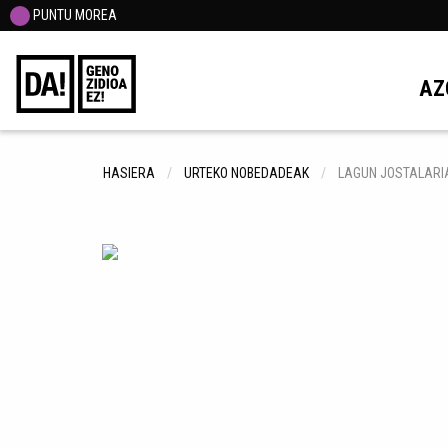
PUNTU MOREA
AZ
HASIERA
URTEKO NOBEDADEAK
LAGUN JOSTALARI