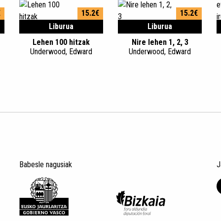
€
15.2€
15.2€
Liburua
Liburua
Lehen 100 hitzak
Nire lehen 1, 2, 3
Underwood, Edward
Underwood, Edward
Babesle nagusiak
J