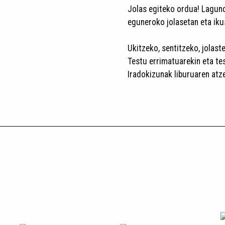
Jolas egiteko ordua! Lagund
eguneroko jolasetan eta ikus
Ukitzeko, sentitzeko, jolas
Testu errimatuarekin eta te
Iradokizunak liburuaren atz