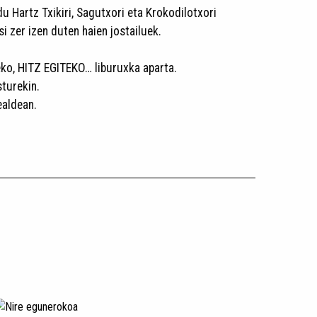
u Hartz Txikiri, Sagutxori eta Krokodilotxori
i zer izen duten haien jostailuek.
teko, HITZ EGITEKO… liburuxka aparta.
sturekin.
ealdean.