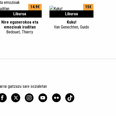
14.9€
15€
Liburua
Liburua
Nire egunerokoa eta
Kuku!
emozioak iruditan
Van Genechten, Guido
Bedouet, Thierry
arrai gaitzazu sare sozialetan