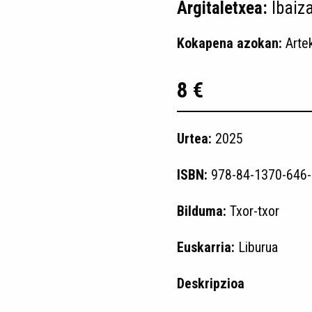
Argitaletxea:
Ibaiz
Kokapena azokan:
Arte
8 €
Urtea:
2025
ISBN:
978-84-1370-646-
Bilduma:
Txor-txor
Euskarria:
Liburua
Deskripzioa