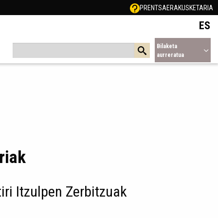
PRENTSA
ERAKUSKETARIA
ES
Bilaketa
aurreratua
riak
tiri Itzulpen Zerbitzuak