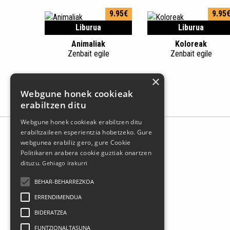
9.95€
9.95
Liburua
Liburua
Animaliak
Koloreak
Zenbait egile
Zenbait egile
×
Webgune honek cookieak
erabiltzen ditu
Webgune honek cookieak erabiltzen ditu
erabiltzaileen esperientzia hobetzeko. Gure
webgunea erabiliz gero, gure Cookie
Politikaren arabera cookie guztiak onartzen
dituzu.
Gehiago irakurri
BEHAR-BEHARREZKOA
ERRENDIMENDUA
BIDERATZEA
FUNTZIONALTASUNA
Larrasoloeta, 3 48200 Durango