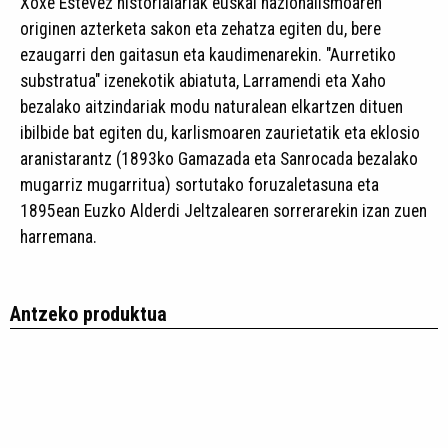
Xoxé Estévez historialariak euskal nazionalismoaren
originen azterketa sakon eta zehatza egiten du, bere
ezaugarri den gaitasun eta kaudimenarekin. "Aurretiko
substratua" izenekotik abiatuta, Larramendi eta Xaho
bezalako aitzindariak modu naturalean elkartzen dituen
ibilbide bat egiten du, karlismoaren zaurietatik eta eklosio
aranistarantz (1893ko Gamazada eta Sanrocada bezalako
mugarriz mugarritua) sortutako foruzaletasuna eta
1895ean Euzko Alderdi Jeltzalearen sorrerarekin izan zuen
harremana.
Antzeko produktua