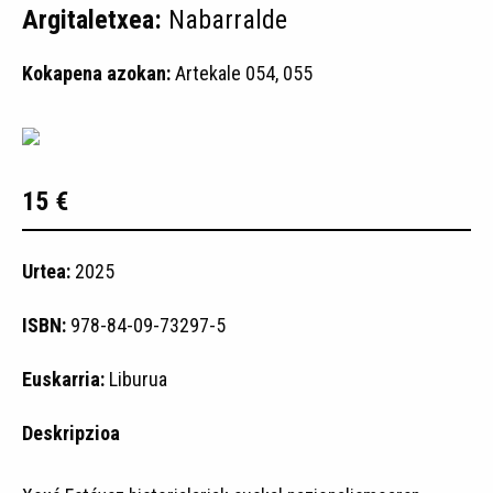
Argitaletxea:
Nabarralde
Kokapena azokan:
Artekale 054, 055
15 €
Urtea:
2025
ISBN:
978-84-09-73297-5
Euskarria:
Liburua
Deskripzioa