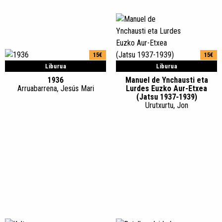
15€
15€
Liburua
Liburua
1936
Manuel de Ynchausti eta
Arruabarrena, Jesús Mari
Lurdes Euzko Aur-Etxea
(Jatsu 1937-1939)
Urutxurtu, Jon