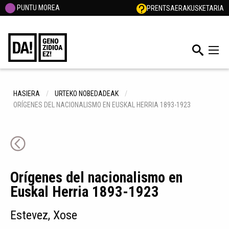
PUNTU MOREA
PRENTSA
ERAKUSKETARIA
HASIERA
URTEKO NOBEDADEAK
ORÍGENES DEL NACIONALISMO EN EUSKAL HERRIA 1893-1923
Orígenes del nacionalismo en
Euskal Herria 1893-1923
Estevez, Xose