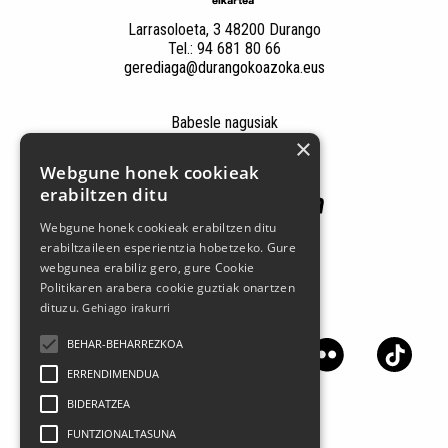
Larrasoloeta, 3 48200 Durango
Tel.: 94 681 80 66
gerediaga@durangokoazoka.eus
Babesle nagusiak
×
Webgune honek cookieak
erabiltzen ditu
Webgune honek cookieak erabiltzen ditu
erabiltzaileen esperientzia hobetzeko. Gure
webgunea erabiliz gero, gure Cookie
Politikaren arabera cookie guztiak onartzen
dituzu.
Gehiago irakurri
Jarrai gaitzazu sare sozialetan
BEHAR-BEHARREZKOA
ERRENDIMENDUA
BIDERATZEA
FUNTZIONALTASUNA