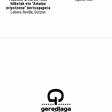
hilketak eta "Amalau
eriyotzena" bertsopapera
Lobera Revilla, Gotzon