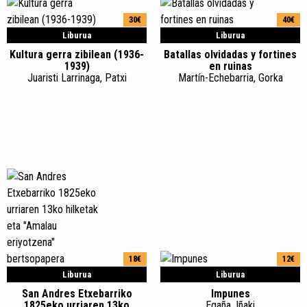
30€
40€
Liburua
Liburua
Kultura gerra zibilean (1936-
Batallas olvidadas y fortines
1939)
en ruinas
Juaristi Larrinaga, Patxi
Martín-Echebarria, Gorka
18€
12€
Liburua
Liburua
San Andres Etxebarriko
Impunes
1825eko urriaren 13ko
Egaña, Iñaki